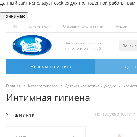
Данный сайт использует cookies для полноценной работы. Вам н
Принимаю
О компании
Оптовым покупателям
Акции
Наша мама - товары
для мам и малышей
Женская косметика
Детск
Главная
/
Каталог товаров
/
Детская косметика и уход
/
Космет
Интимная гигиена
По популярности
ФИЛЬТР