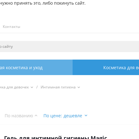
ужно принять это, либо покинуть сайт.
Контакты
ая косметика и уход
Косметика для в
ика для девочек
/
Интимная гигиена
По названию
По цене
:
дешевле
Гель для интимной гигиены Magic