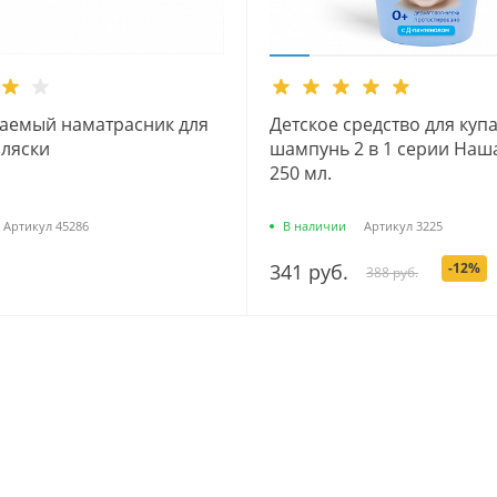
аемый наматрасник для
Детское средство для куп
оляски
шампунь 2 в 1 серии Наш
250 мл.
Артикул
45286
В наличии
Артикул
3225
341 руб.
-12%
388 руб.