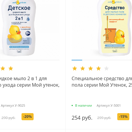
идкое мыло 2 в 1 для
Специальное средство дл
 ухода серии Мой утенок,
пола серии Мой Утенок, 2
Артикул
У-9025
В наличии
Артикул
У-5001
-20%
254 руб.
-15%
290 руб.
299 руб.