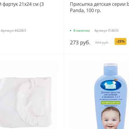
 фартук 21х24 см (3
Присыпка детская серии 
Panda, 100 гр.
Артикул
44228/3
В наличии
Артикул
П-8010
273 руб.
-25%
364 руб.