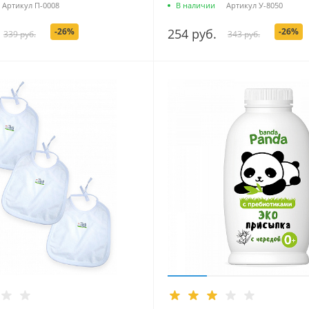
Артикул
П-0008
В наличии
Артикул
У-8050
-26%
254 руб.
-26%
339 руб.
343 руб.