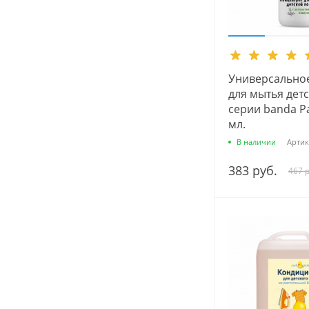
Универсальное
для мытья дет
серии banda P
мл.
В наличии
Артик
383 руб.
467 р