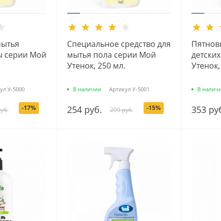
мытья
Специальное средство для
Пятнов
ы серии Мой
мытья пола серии Мой
детски
.
Утенок, 250 мл.
Утенок,
ул
У-5000
В наличии
Артикул
У-5001
В налич
-17%
254 руб.
-15%
353 ру
уб.
299 руб.