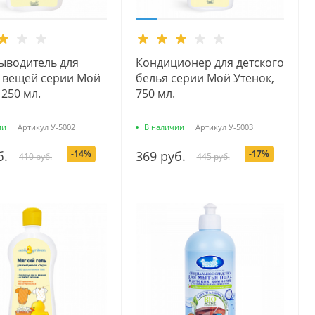
ыводитель для
Кондиционер для детского
х вещей серии Мой
белья серии Мой Утенок,
 250 мл.
750 мл.
ии
Артикул
У-5002
В наличии
Артикул
У-5003
б.
-14%
369 руб.
-17%
410 руб.
445 руб.