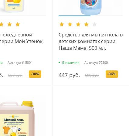
ля ежедневной
Средство для мытья пола в
серии Мой Утенок,
детских комнатах серии
Наша Мама, 500 мл.
ии
Артикул
У-5004
В наличии
Артикул
70500
б.
-30%
447 руб.
-36%
556 руб.
698 руб.