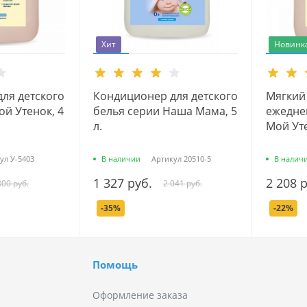
Хит
Новинк
ля детского
Кондиционер для детского
Мягкий 
ой Утенок, 4
белья серии Наша Мама, 5
ежедне
л.
Мой Уте
ул
У-5403
В наличии
Артикул
20510-5
В налич
1 327 руб.
2 208 
800 руб.
2 041 руб.
-35%
-22%
Помощь
Оформление заказа