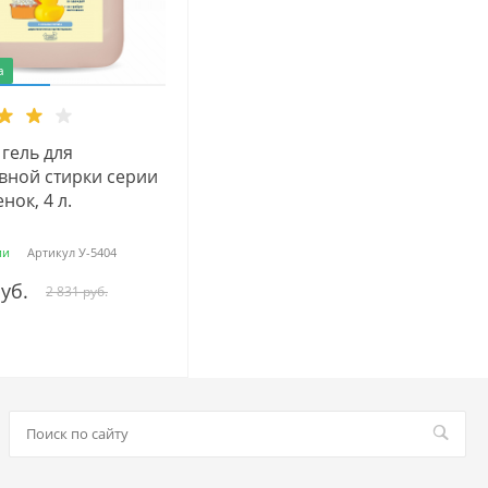
а
гель для
вной стирки серии
нок, 4 л.
ии
Артикул
У-5404
руб.
2 831 руб.