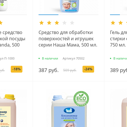
 средство
Средство для обработки
Гель д
ской посуды
поверхностей и игрушек
стирки 
anda, 500
серии Наша Мама, 500 мл.
750 мл.
ул
П-1000
В наличии
Артикул
70502
В налич
-18%
387 руб.
-24%
389 ру
уб.
509 руб.