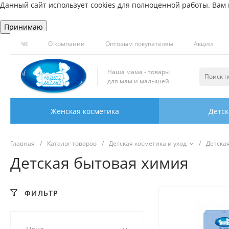
Данный сайт использует cookies для полноценной работы. Вам н
Принимаю
О компании
Оптовым покупателям
Акции
Наша мама - товары
для мам и малышей
Женская косметика
Детск
Главная
/
Каталог товаров
/
Детская косметика и уход
/
Детска
Детская бытовая химия
ФИЛЬТР