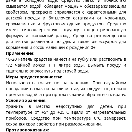
даже в холодной воде. Средство легко и полностью
смывается водой, обладает мощным обеззараживающим
свойством, прекрасно справляется с характерными для
детской посуды и бутылочек остатками от молочных,
крахмалистых и фруктово-ягодных продуктов. Средство
имеет гипоаллергенную отдушку, концентрированную
формулу и экономный расход. Средство рекомендовано
для мытья различной посуды, а также аксессуаров для
кормления и сосок малышей с рождения 0+.
Применение:
10-20 капель средства нанести на губку или растворить в
1/2 чайной ложки 1 1 литре воды. Вымыть посуду и
тщательно ополоснуть под струей воды.
Меры предосторожности:
Использовать только по назначению! При случайном
попадании в глаза и на слизистые, их следует тщательно
промыть водой, а при проглатывании обратиться к врачу.
Условия хранения:
Хранить в местах недоступных для детей, при
температуре от +5° до +25°С вдали от нагревательных
приборов. Средство при температуре 0°С замерзает,
сохраняя свои свойства при размораживании.
Противопоказания: