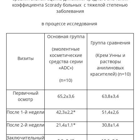
коэффициента Scoradу больных с тяжелой степенью
заболевания
в процессе исследования
Основная группа
Группа сравнения
(эмолентные
косметические
(Крем Унны и
Визиты
средства серии
растворы
«ADC»)
анилиновых
красителей) (n=10)
(n=10)
Первичный
65,2±3,6
63,8±3,4
осмотр
После 1-й недели
42,3±2,2*
51,4±2,6
После 2-й недели
21,4±1,1*
30,8±1,4
Заключительный