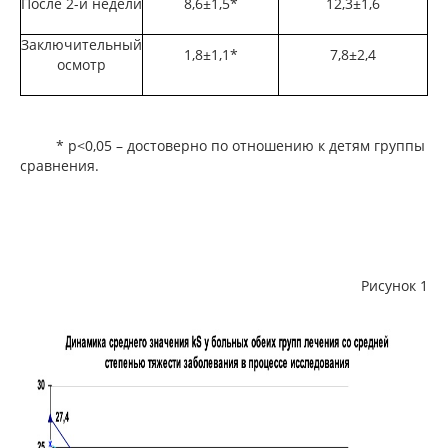
После 2-й недели
8,6±1,5*
12,3±1,6
Заключительный
1,8±1,1*
7,8±2,4
осмотр
* р<0,05 – достоверно по отношению к детям группы
сравнения.
Рисунок 1