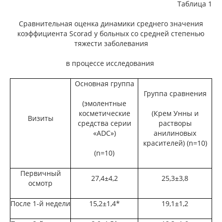
Таблица 1
Сравнительная оценка динамики среднего значения
коэффициента Scorad у больных со средней степенью
тяжести заболевания
в процессе исследования
Основная группа
Группа сравнения
(эмолентные
косметические
(Крем Унны и
Визиты
средства серии
растворы
«ADC»)
анилиновых
красителей) (n=10)
(n=10)
Первичный
27,4±4,2
25,3±3,8
осмотр
После 1-й недели
15,2±1,4*
19,1±1,2