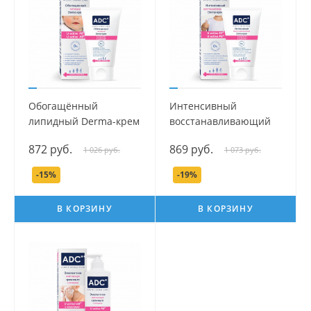
Обогащённый
Интенсивный
липидный Derma-крем
восстанавливающий
серии ADC, 50 мл.
Derma-крем серии
872 руб.
869 руб.
1 026 руб.
1 073 руб.
ADC, 40 мл.
-15%
-19%
В КОРЗИНУ
В КОРЗИНУ