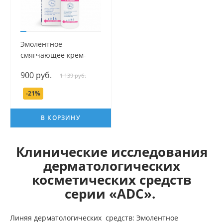
Эмолентное
смягчающее крем-
мыло серии ADC, 200
900 руб.
1 139 руб.
мл.
-21%
В КОРЗИНУ
Клинические исследования
дерматологических
косметических средств
серии «
ADC
».
Линяя дерматологических средств: Эмолентное