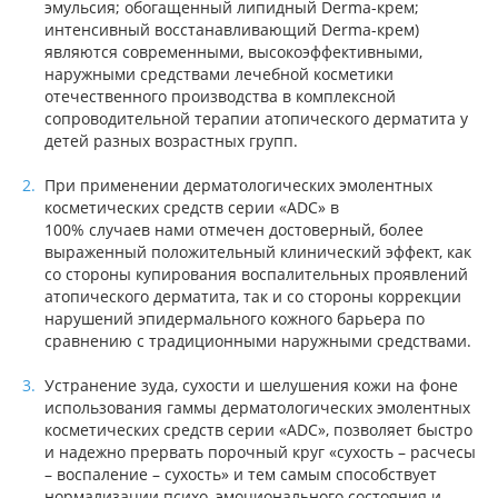
эмульсия; обогащенный липидный Derma-крем;
интенсивный восстанавливающий Derma-крем)
являются современными, высокоэффективными,
наружными средствами лечебной косметики
отечественного производства в комплексной
сопроводительной терапии атопического дерматита у
детей разных возрастных групп.
При применении дерматологических эмолентных
косметических средств серии «ADC» в
100% случаев нами отмечен достоверный, более
выраженный положительный клинический эффект, как
со стороны купирования воспалительных проявлений
атопического дерматита, так и со стороны коррекции
нарушений эпидермального кожного барьера по
сравнению с традиционными наружными средствами.
Устранение зуда, сухости и шелушения кожи на фоне
использования гаммы дерматологических эмолентных
косметических средств серии «ADC», позволяет быстро
и надежно прервать порочный круг «сухость – расчесы
– воспаление – сухость» и тем самым способствует
нормализации психо–эмоционального состояния и