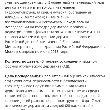
смягчающее крем-мыло; Эмолентный увлажняющий гель
для купания и мытья волос; питательная
гидрорегулирующая крем-эмульсия; обогащенный
липидный Derma-крем; интенсивный
восстанавливающий Derma-крем) находилась на
исследовании на кафедре дерматовенерологии
педиатрического факультета ФГБОУ ВО РНИМУ им. Н.И.
Пирогова МЗ РФ и отделении дерматовенерологии
Российской детской клинической больницы
Министерства здравоохранения Российской Федерации г.
Москвы с апреля по июнь 2018 года.
Количество детей
:
40 человек со средней и тяжелой
формой атопического дерматита (АД).
Цель исследования:
Сравнительная
оценка клинической
эффективности, переносимости и безопасности
трехнедельного наружного применения гаммы
дерматологических эмолентных косметических средств
серии «ADC» в составе комплексной сопроводительной
терапии детей разных возрастных групп (от 0 до 17 лет) с
атопическим дерматитом средней (20 пациентов) и