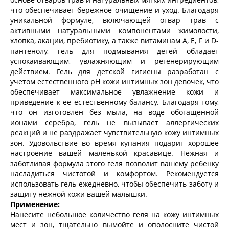
что обеспечивает бережное очищение и уход. Благодаря
уникальной формуле, включающей отвар трав с
активными натуральными компонентами жимолости,
хлопка, акации, пребиотику, а также витаминам А, E, F и D-
пантенолу, гель для подмывания детей обладает
успокаивающим, увлажняющим и регенерирующим
действием. Гель для детской гигиены разработан с
учетом естественного pH кожи интимных зон девочек, что
обеспечивает максимальное увлажнение кожи и
приведение к ее естественному балансу. Благодаря тому,
что он изготовлен без мыла, на воде обогащенной
ионами серебра, гель не вызывает аллергических
реакций и не раздражает чувствительную кожу интимных
зон. Удовольствие во время купания подарит хорошее
настроение вашей маленькой красавице. Нежная и
заботливая формула этого геля позволит вашему ребенку
насладиться чистотой и комфортом. Рекомендуется
использовать гель ежедневно, чтобы обеспечить заботу и
защиту нежной кожи вашей малышки.
Применение:
Нанесите небольшое количество геля на кожу интимных
мест и зон, тщательно вымойте и ополосните чистой