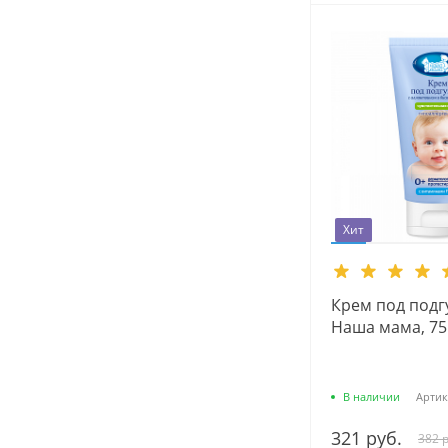
Хит
Крем под подг
Наша мама, 75
В наличии
Артик
321 руб.
382 р