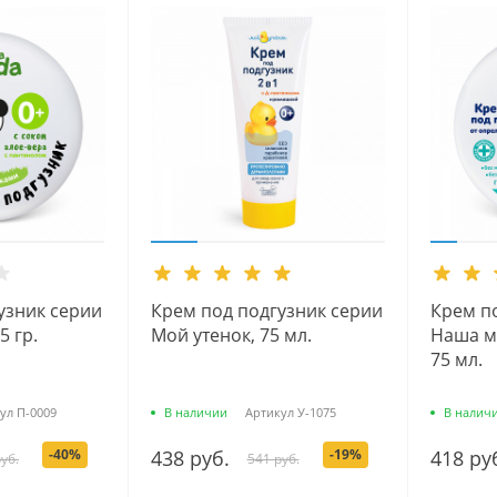
узник серии
Крем под подгузник серии
Крем п
5 гр.
Мой утенок, 75 мл.
Наша ма
75 мл.
ул
П-0009
В наличии
Артикул
У-1075
В налич
-40%
438 руб.
-19%
418 ру
уб.
541 руб.