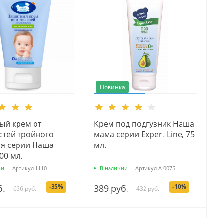
Новинка
ый крем от
Крем под подгузник Наша
стей тройного
мама серии Expert Line, 75
ия серии Наша
мл.
00 мл.
ии
Артикул
1110
В наличии
Артикул
А-0075
б.
-35%
389 руб.
-10%
636 руб.
432 руб.