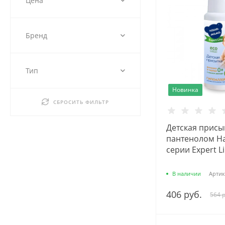
Цена
Бренд
Тип
Новинка
СБРОСИТЬ ФИЛЬТР
Детская присып
пантенолом Н
серии Expert Li
В наличии
Артик
406 руб.
564 р