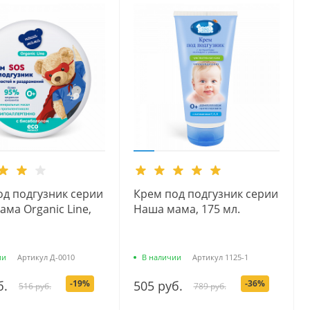
од подгузник серии
Крем под подгузник серии
ма Organic Line,
Наша мама, 175 мл.
ии
Артикул
Д-0010
В наличии
Артикул
1125-1
б.
-19%
505 руб.
-36%
516 руб.
789 руб.