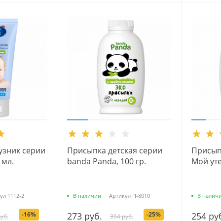
узник серии
Присыпка детская серии
Присып
 мл.
banda Panda, 100 гр.
Мой уте
ул
1112-2
В наличии
Артикул
П-8010
В налич
-16%
273 руб.
-25%
254 ру
уб.
364 руб.