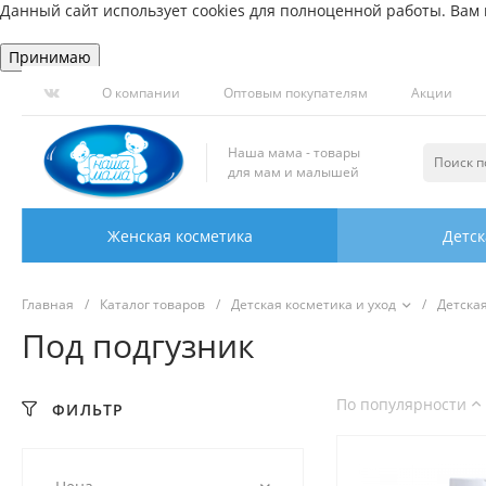
Данный сайт использует cookies для полноценной работы. Вам н
Принимаю
О компании
Оптовым покупателям
Акции
Наша мама - товары
для мам и малышей
Женская косметика
Детск
Главная
/
Каталог товаров
/
Детская косметика и уход
/
Детска
Под подгузник
По популярности
ФИЛЬТР