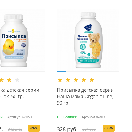
ка детская серии
Присыпка детская серии
нок, 50 гр.
Наша мама Organic Line,
90 гр.
ии
Артикул
У-8050
В наличии
Артикул
Д-8090
б.
-26%
328 руб.
-35%
343 руб.
504 руб.