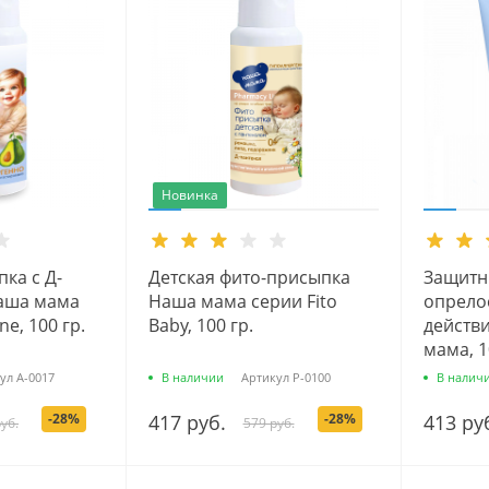
Новинка
ка с Д-
Детская фито-присыпка
Защитн
аша мама
Наша мама серии Fito
опрело
ne, 100 гр.
Baby, 100 гр.
действ
мама, 1
ул
А-0017
В наличии
Артикул
Р-0100
В налич
-28%
417 руб.
-28%
413 ру
уб.
579 руб.