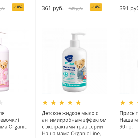
-10%
361 руб.
-14%
391 ру
уб.
420 руб.
ля
Детское жидкое мыло с
Присып
евочки)
антимикробным эффектом
Наша ма
ма Organic
с экстрактами трав серии
90 гр.
Наша мама Organic Line,