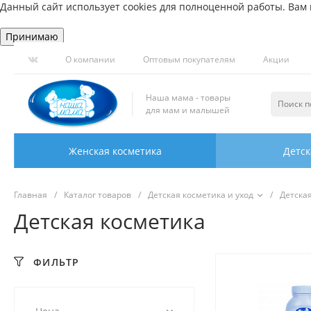
Данный сайт использует cookies для полноценной работы. Вам н
Принимаю
О компании
Оптовым покупателям
Акции
Наша мама - товары
для мам и малышей
Женская косметика
Детск
Главная
/
Каталог товаров
/
Детская косметика и уход
/
Детска
Детская косметика
ФИЛЬТР