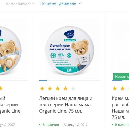
По названию
По цене
:
дешевле
Новинк
ый
Легкий крем для лица и
Крем м
й серии
тела серии Наша мама
рассла
nic Line,
Organic Line, 75 мл.
Наша ма
75 мл.
ул
Д-0007
В наличии
Артикул
Д-0012
В налич