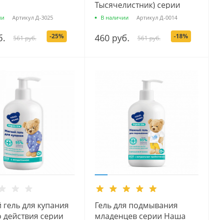
Тысячелистник) серии
Наша мама Organic Line,
ии
Артикул
Д-3025
В наличии
Артикул
Д-0014
500 мл.
б.
-25%
460 руб.
-18%
561 руб.
561 руб.
 гель для купания
Гель для подмывания
о действия серии
младенцев серии Наша