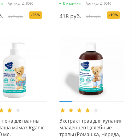
ии
Артикул
Д-8090
В наличии
Артикул
Д-0010
б.
-35%
418 руб.
-19%
504 руб.
516 руб.
 пена для ванны
Экстракт трав для купания
Наша мама Organic
младенцев Целебные
0 мл.
травы (Ромашка, Череда,