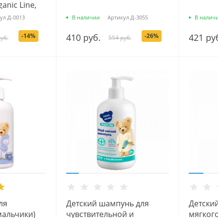
nic Line,
ул
Д-0013
В наличии
Артикул
Д-3055
В налич
-14%
410 руб.
-26%
421 ру
уб.
554 руб.
ля
Детский шампунь для
Детский
мальчики)
чувствительной и
мягког