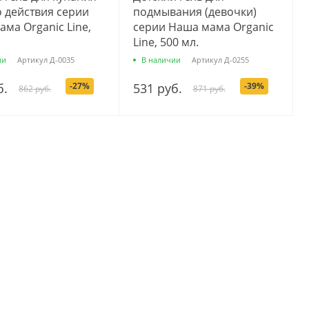
о действия серии
подмывания (девочки)
ма Organic Line,
серии Наша мама Organic
Line, 500 мл.
ии
Артикул
Д-0035
В наличии
Артикул
Д-0255
б.
-27%
531 руб.
-39%
862 руб.
871 руб.