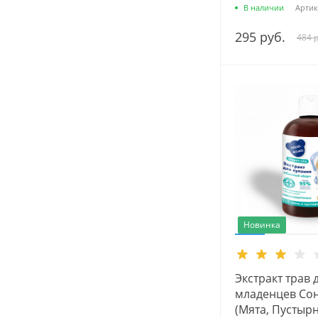
В наличии
Артик
295 руб.
484 р
Новинка
Экстракт трав 
младенцев Со
(Мята, Пустыр