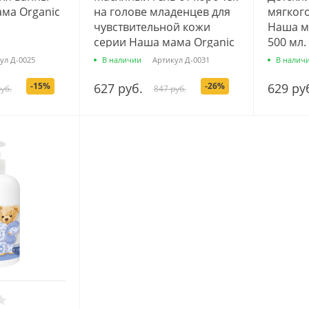
ма Organic
на голове младенцев для
мягког
чувствительной кожи
Наша ма
серии Наша мама Organic
500 мл.
Line, 30 мл.
ул
Д-0025
В наличии
Артикул
Д-0031
В налич
-15%
627 руб.
-26%
629 ру
уб.
847 руб.