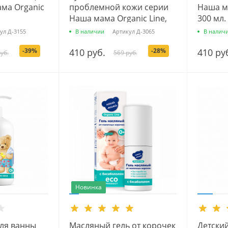
ма Organic
проблемной кожи серии
Наша ма
Наша мама Organic Line,
300 мл.
300 мл.
ул
Д-3155
В наличии
Артикул
Д-3065
В налич
-39%
410 руб.
-28%
410 ру
уб.
569 руб.
Новинка
для ванны
Масляный гель от корочек
Детский