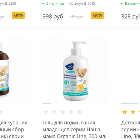
300 мл.
ул
Д-3255
В наличии
Артикул
Д-3045
В налич
-39%
398 руб.
-20%
328 ру
уб.
497 руб.
для купания
Гель для подмывания
Детская
нный сбор
младенцев серии Наша
серии 
ник) серии
мама Organic Line, 300 мл.
Line, 30