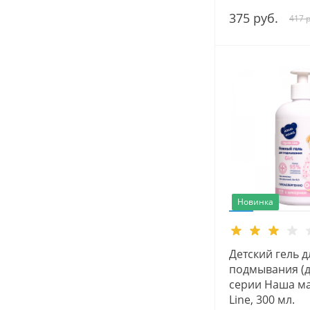
375 руб.
417 р
Новинка
Детский гель д
подмывания (д
серии Наша ма
Line, 300 мл.