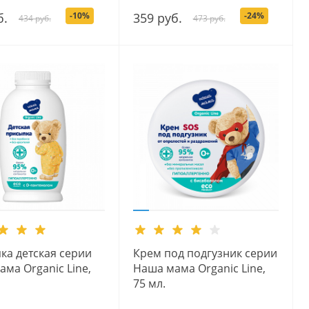
б.
-10%
359 руб.
-24%
434 руб.
473 руб.
ка детская серии
Крем под подгузник серии
ма Organic Line,
Наша мама Organic Line,
75 мл.