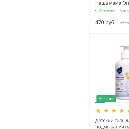
Наша мама Orga
500 мл.
В наличии
Артик
470 руб.
547 р
Новинка
Детский гель д
подмывания (