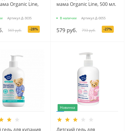
ма Organic Line,
мама Organic Line, 500 мл.
ии
Артикул
Д-3035
В наличии
Артикул
Д-0055
б.
-28%
579 руб.
-27%
569 руб.
793 руб.
Новинка
 гель для купания
Детский гель для