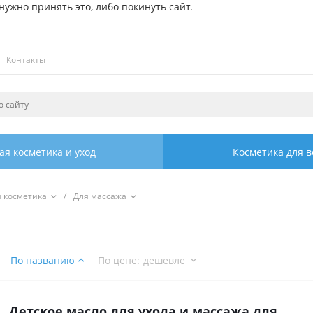
ужно принять это, либо покинуть сайт.
Контакты
ая косметика и уход
Косметика для в
я косметика
/
Для массажа
По названию
По цене
:
дешевле
Детское масло для ухода и массажа для