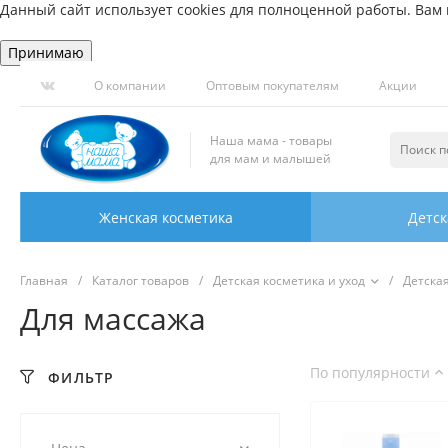
Данный сайт использует cookies для полноценной работы. Вам н
Принимаю
О компании
Оптовым покупателям
Акции
Наша мама - товары
для мам и малышей
Женская косметика
Детск
Главная
/
Каталог товаров
/
Детская косметика и уход
/
Детска
Для массажа
По популярности
ФИЛЬТР