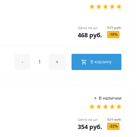
Цена за
шт
571 руб.
468 руб.
-18%
-
+
В корзину
В наличии
Цена за
шт
521 руб.
354 руб.
-32%