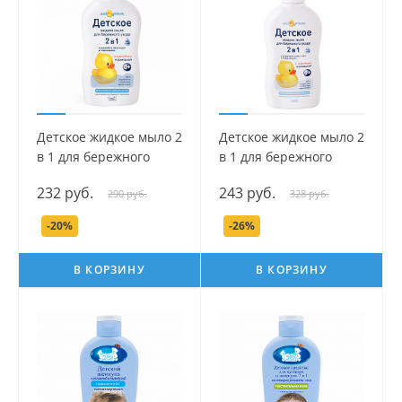
Детское жидкое мыло 2
Детское жидкое мыло 2
в 1 для бережного
в 1 для бережного
ухода серии Мой
ухода с дозатором
232 руб.
243 руб.
290 руб.
328 руб.
утенок, 250 мл.
серии Мой утенок, 250
мл.
-20%
-26%
В КОРЗИНУ
В КОРЗИНУ