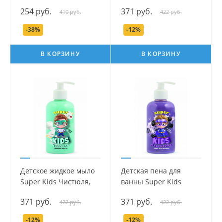
(Ромашка) для купания
Super Kids Отмывайка,
254 руб.
371 руб.
410 руб.
422 руб.
младенцев серии Мой
300 мл.
утенок, 250 мл.
-38%
-12%
В КОРЗИНУ
В КОРЗИНУ
Детское жидкое мыло
Детская пена для
Super Kids Чистюля,
ванны Super Kids
300 мл.
Плескайка, 300 мл.
371 руб.
371 руб.
422 руб.
422 руб.
-12%
-12%