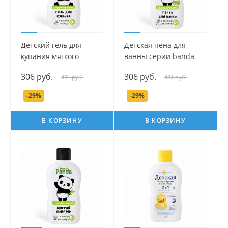
Детский гель для
Детская пена для
купания мягкого
ванны серии banda
действия серии banda
Panda, 250 мл.
306 руб.
306 руб.
431 руб.
431 руб.
Panda, 250 мл.
-29%
-29%
В КОРЗИНУ
В КОРЗИНУ