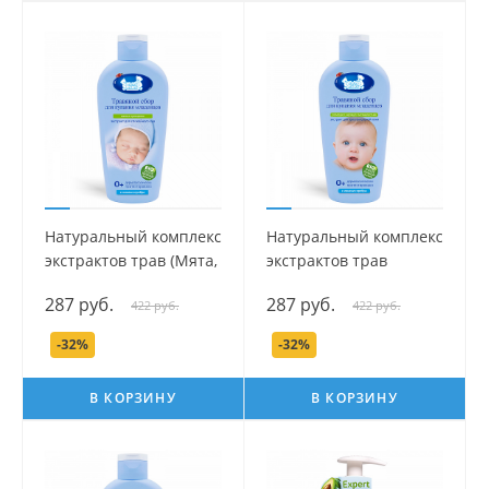
Натуральный комплекс
Натуральный комплекс
экстрактов трав (Мята,
экстрактов трав
Пустырник) для
(Ромашка, Череда,
287 руб.
287 руб.
422 руб.
422 руб.
купания Баю-Бай
Тысячелистник) для
серии Наша мама, 250
купания серии Наша
-32%
-32%
мл.
мама, 250 мл.
В КОРЗИНУ
В КОРЗИНУ