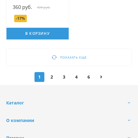
серии Мой утенок, 250
360 руб.
434 руб.
мл.
-17%
В КОРЗИНУ
ПОКАЗАТЬ ЕЩЕ
1
2
3
4
6
Каталог
О компании
Помощь