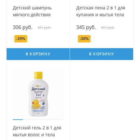
Детский шампунь
Детская пена 2 в 1 для
мягкого действия
купания и мытья тела
серии banda Panda,
серии Мой утенок, 250
306 руб.
345 руб.
431 руб.
431 руб.
250 мл.
мл.
-29%
-20%
В КОРЗИНУ
В КОРЗИНУ
Детский гель 2 в 1 для
мытья волос и тела