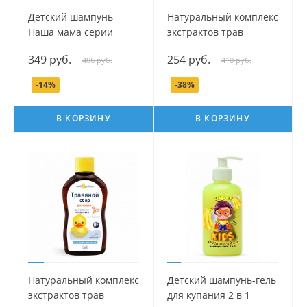
Детский шампунь
Натуральный комплекс
Наша мама серии
экстрактов трав
Expert Line, 300 мл.
(Череда) для купания
349 руб.
254 руб.
406 руб.
410 руб.
младенцев серии Мой
утенок, 250 мл.
-14%
-38%
В КОРЗИНУ
В КОРЗИНУ
Натуральный комплекс
Детский шампунь-гель
экстрактов трав
для купания 2 в 1