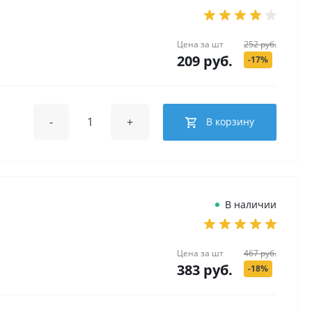
Цена за
шт
252 руб.
209 руб.
-17%
-
+
В корзину
В наличии
Цена за
шт
467 руб.
383 руб.
-18%