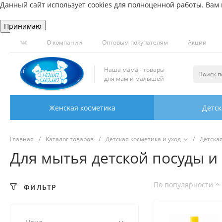
Данный сайт использует cookies для полноценной работы. Вам н
Принимаю
О компании
Оптовым покупателям
Акции
Наша мама - товары
для мам и малышей
Женская косметика
Детск
Главная
/
Каталог товаров
/
Детская косметика и уход
/
Детска
Для мытья детской посуды и
По популярности
ФИЛЬТР