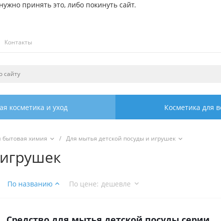
ужно принять это, либо покинуть сайт.
Контакты
ая косметика и уход
Косметика для в
я бытовая химия
/
Для мытья детской посуды и игрушек
 игрушек
По названию
По цене
:
дешевле
Средство для мытья детской посуды серии