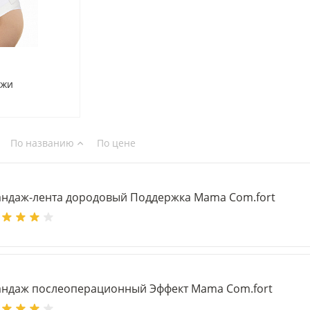
ажи
По названию
По цене
андаж-лента дородовый Поддержка Mama Com.fort
андаж послеоперационный Эффект Mama Com.fort