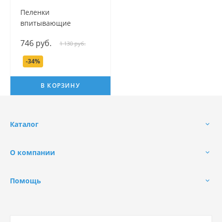
Пеленки
впитывающие
гигиенические
746 руб.
1 130 руб.
одноразовые серии
Наша Мама, 60х90 см,
-34%
10 шт.
В КОРЗИНУ
Каталог
О компании
Помощь