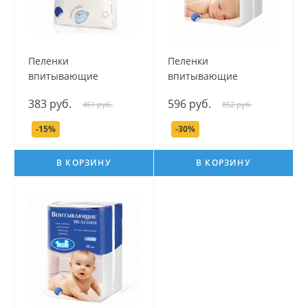
Пеленки
Пеленки
впитывающие
впитывающие
гигиенические
гигиенические
383 руб.
596 руб.
451 руб.
852 руб.
одноразовые серии
одноразовые детские
Наша мама, 60х60 см, 5
серии Наша Мама,
-15%
-30%
шт.
60х60 см, 10 шт.
В КОРЗИНУ
В КОРЗИНУ