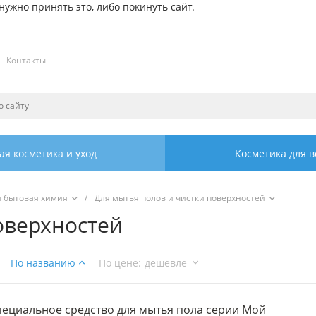
ужно принять это, либо покинуть сайт.
Контакты
ая косметика и уход
Косметика для в
я бытовая химия
/
Для мытья полов и чистки поверхностей
оверхностей
По названию
По цене
:
дешевле
пециальное средство для мытья пола серии Мой