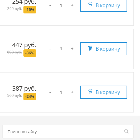
254 руб.
В корзину
-
+
299 руб.
-15%
447 руб.
В корзину
-
+
698 руб.
-36%
387 руб.
В корзину
-
+
509 руб.
-24%