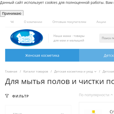
Данный сайт использует cookies для полноценной работы. Вам н
Принимаю
О компании
Оптовым покупателям
Акции
Наша мама - товары
для мам и малышей
Женская косметика
Детск
Главная
/
Каталог товаров
/
Детская косметика и уход
/
Детска
Для мытья полов и чистки п
По популярности
ФИЛЬТР
С