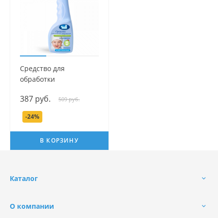
Средство для
обработки
поверхностей и
387 руб.
509 руб.
игрушек серии Наша
Мама, 500 мл.
-24%
В КОРЗИНУ
Каталог
О компании