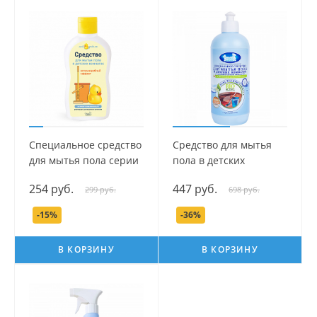
Специальное средство
Средство для мытья
для мытья пола серии
пола в детских
Мой Утенок, 250 мл.
комнатах серии Наша
254 руб.
447 руб.
299 руб.
698 руб.
Мама, 500 мл.
-15%
-36%
В КОРЗИНУ
В КОРЗИНУ