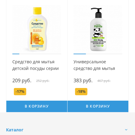
Средство для мытья
Универсальное
детской посуды серии
средство для мытья
Мой Утенок, 250 мл.
детской посуды серии
209 руб.
383 руб.
252 руб.
467 руб.
banda Panda, 500 мл.
-17%
-18%
В КОРЗИНУ
В КОРЗИНУ
Каталог