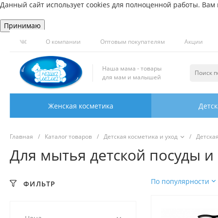
Данный сайт использует cookies для полноценной работы. Вам н
Принимаю
О компании
Оптовым покупателям
Акции
Наша мама - товары
для мам и малышей
Женская косметика
Детск
Главная
/
Каталог товаров
/
Детская косметика и уход
/
Детска
Для мытья детской посуды и
По популярности
ФИЛЬТР