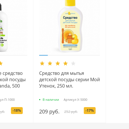
 средство
Средство для мытья
ской посуды
детской посуды серии Мой
anda, 500
Утенок, 250 мл.
ул
П-1000
В наличии
Артикул
У-5000
-18%
209 руб.
-17%
уб.
252 руб.