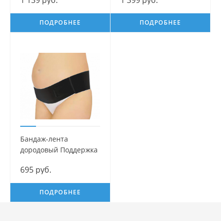
1 139 руб.
1 399 руб.
послеродовой Идеал
Mama Com.fort
ПОДРОБНЕЕ
ПОДРОБНЕЕ
Бандаж-лента
дородовый Поддержка
Mama Com.fort
695 руб.
ПОДРОБНЕЕ