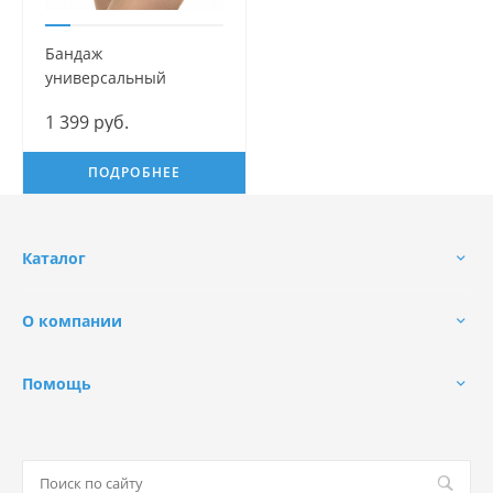
Бандаж
универсальный
дородовый и
1 399 руб.
послеродовой Идеал
Mama Com.fort
ПОДРОБНЕЕ
Каталог
О компании
Помощь