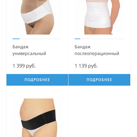
Бандаж
Бандаж
универсальный
послеоперационный
дородовый и
Эффект Mama Com.fort
1 399 руб.
1 139 руб.
послеродовой Идеал
Mama Com.fort
ПОДРОБНЕЕ
ПОДРОБНЕЕ