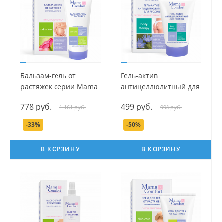
Бальзам-гель от
Гель-актив
растяжек серии Mama
антицеллюлитный для
Com.fort, 175 мл.
ягодиц серии Mama
778 руб.
499 руб.
1 161 руб.
998 руб.
Com.fort, 100 мл.
-33%
-50%
В КОРЗИНУ
В КОРЗИНУ