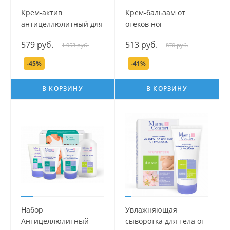
Крем-актив
Крем-бальзам от
антицеллюлитный для
отеков ног
бедер серии Mama
тонизирующий серии
579 руб.
513 руб.
1 053 руб.
870 руб.
Com.fort, 100 мл.
Mama Com.fort, 175 мл.
-45%
-41%
В КОРЗИНУ
В КОРЗИНУ
Набор
Увлажняющая
Антицеллюлитный
сыворотка для тела от