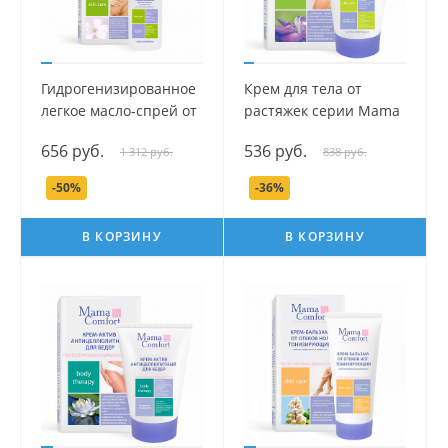
Гидрогенизированное
Крем для тела от
легкое масло-спрей от
растяжек серии Mama
растяжек серии Mama
Com.fort, 100 мл.
656 руб.
536 руб.
1 312 руб.
838 руб.
Com.fort, 250 мл.
-50%
-36%
В КОРЗИНУ
В КОРЗИНУ