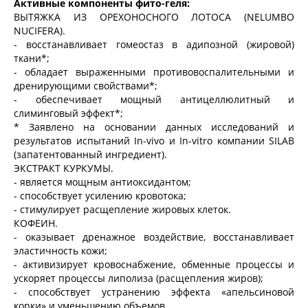
Активные компоненты фито-геля:
ВЫТЯЖКА ИЗ ОРЕХОНОСНОГО ЛОТОСА (NELUMBO
NUCIFERA).
- восстанавливает гомеостаз в адипозной (жировой)
ткани*;
- обладает выраженными противовоспалительными и
дренирующими свойствами*;
- обеспечивает мощный антицеллюлитный и
слиминговый эффект*;
* Заявлено на основании данных исследований и
результатов испытаний In-vivo и In-vitro компании SILAB
(запатентованный ингредиент).
ЭКСТРАКТ КУРКУМЫ.
- является мощным антиоксидантом;
- способствует усилению кровотока;
- стимулирует расщепление жировых клеток.
КОФЕИН.
- оказывает дренажное воздействие, восстанавливает
эластичность кожи;
- активизирует кровоснабжение, обменные процессы и
ускоряет процессы липолиза (расщепления жиров);
- способствует устранению эффекта «апельсиновой
корки» и уменьшению объемов.