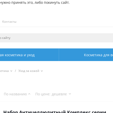
ужно принять это, либо покинуть сайт.
Контакты
ая косметика и уход
Косметика для в
метика
/
Уход за кожей
По названию
По цене
:
дешевле
Набор Антицеллюлитный Комплекс серии