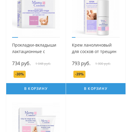
Прокладки-вкладыши
Крем ланолиновый
лактационные с
для сосков от трещин
суперабсорбентом
серии Mama Com.fort,
734 руб.
793 руб.
1 048 руб.
1 300 руб.
серии Mama Com.fort,
30 мл.
30 шт.
-30%
-39%
В КОРЗИНУ
В КОРЗИНУ