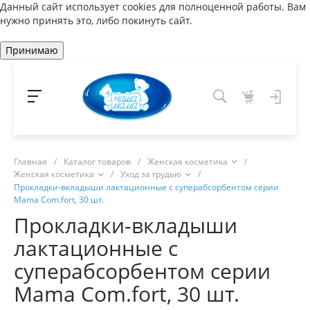
Данный сайт использует cookies для полноценной работы. Вам
нужно принять это, либо покинуть сайт.
Принимаю
Главная
/
Каталог товаров
/
Женская косметика
/
Женская косметика
/
Уход за грудью
/
Прокладки-вкладыши лактационные с суперабсорбентом серии
Mama Com.fort, 30 шт.
Прокладки-вкладыши
лактационные с
суперабсорбентом серии
Mama Com.fort, 30 шт.