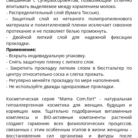
смешанной с суперабсорбентом, позволяющий отлично
впитывать выделяемое между кормлением молоко.
- Распределительный слой (бумага Тиссью).
- Защитный слой из нетканого полипропиленового
материала и полиэтиленовой пленки исключает сквозное
протекание и не позволяет белью промокнуть.
- Двойной липкий слой для надежной фиксации
прокладки.
Применение:
- Вскрыть индивидуальную упаковку.
- Снять защитную пленку с липкого слоя.
- Закрепить прокладку липким слоем в бюстгальтер по
центру относительно соска и слегка прижать.
- Регулярно меняйте прокладку по мере наполнения.
- Не используйте дважды одноразовые прокладки.
Косметическая серия "Mama Com.fort" - натуральная
гипоаллергенная косметика для женщин, будущих и
кормящих мам. Тщательно подобранные витаминные
комплексы и BIO-активные компоненты растений
создают гармонию всех физиологических процессов,
связанных с этим особенным этапов в жизни женщины –
восстановления сил организма и фигуры после