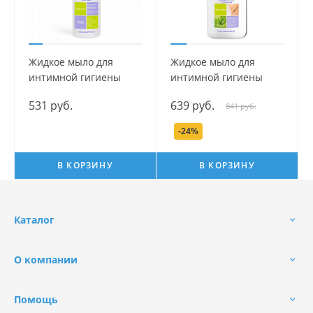
Жидкое мыло для
Жидкое мыло для
интимной гигиены
интимной гигиены
серии Mama Com.fort,
серии Mama Com.fort,
531 руб.
639 руб.
841 руб.
250 мл.
500 мл.
-24%
В КОРЗИНУ
В КОРЗИНУ
Каталог
О компании
Помощь