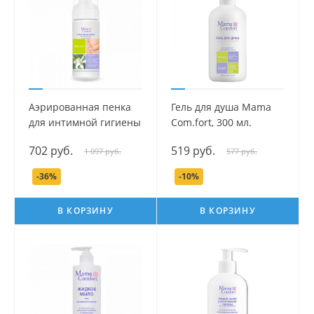
Аэрированная пенка
Гель для душа Mama
для интимной гигиены
Com.fort, 300 мл.
серии Mama Com.fort,
702 руб.
519 руб.
1 097 руб.
577 руб.
150 мл.
-36%
-10%
В КОРЗИНУ
В КОРЗИНУ