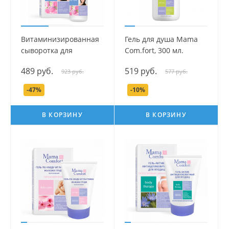
Витаминизированная
Гель для душа Mama
сыворотка для
Com.fort, 300 мл.
укрепления и роста
489 руб.
519 руб.
923 руб.
577 руб.
волос серии Mama
Com.fort, 125 мл.
-47%
-10%
В КОРЗИНУ
В КОРЗИНУ