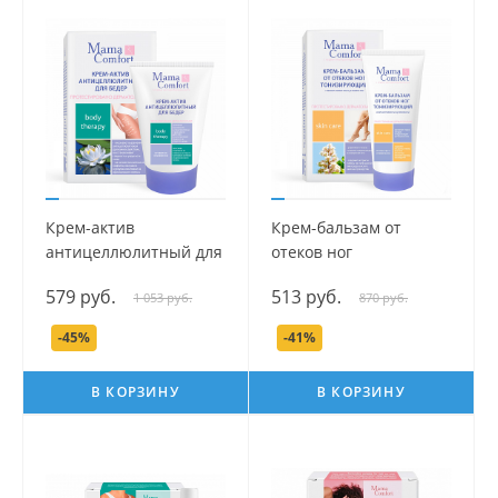
Крем-актив
Крем-бальзам от
антицеллюлитный для
отеков ног
бедер серии Mama
тонизирующий серии
579 руб.
513 руб.
1 053 руб.
870 руб.
Com.fort, 100 мл.
Mama Com.fort, 175 мл.
-45%
-41%
В КОРЗИНУ
В КОРЗИНУ