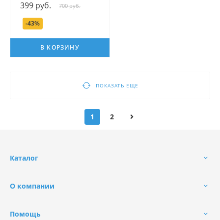
399 руб.
700 руб.
волос серии Mama
Comfort, 150 мл.
-43%
В КОРЗИНУ
ПОКАЗАТЬ ЕЩЕ
1
2
Каталог
О компании
Помощь