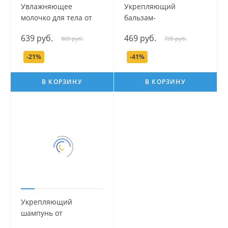
Увлажняющее
Укрепляющий
молочко для тела от
бальзам-
растяжек серии Mama
ополаскиватель от
639 руб.
469 руб.
809 руб.
795 руб.
Com.fort, 175 мл.
выпадения и ломкости
волос серии Mama
-21%
-41%
Comfort, 175 мл.
В КОРЗИНУ
В КОРЗИНУ
Укрепляющий
шампунь от
выпадения и ломкости