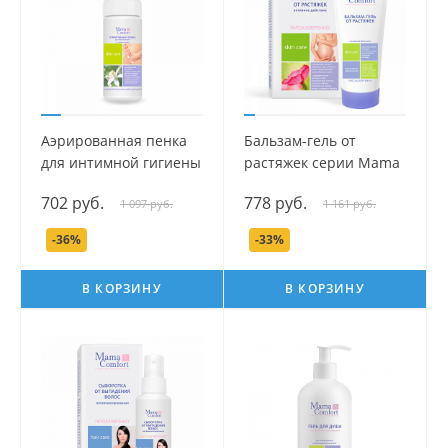
Аэрированная пенка
Бальзам-гель от
для интимной гигиены
растяжек серии Mama
серии Mama Com.fort,
Com.fort, 175 мл.
702 руб.
778 руб.
1 097 руб.
1 161 руб.
150 мл.
-36%
-33%
В КОРЗИНУ
В КОРЗИНУ