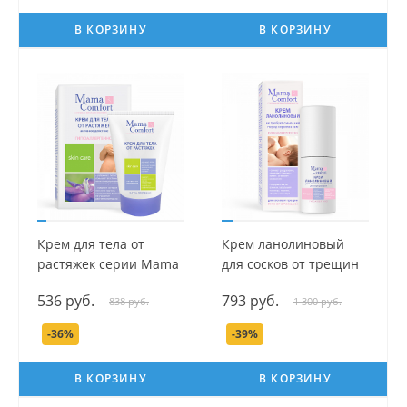
В КОРЗИНУ
В КОРЗИНУ
Крем для тела от
Крем ланолиновый
растяжек серии Mama
для сосков от трещин
Com.fort, 100 мл.
серии Mama Com.fort,
536 руб.
793 руб.
838 руб.
1 300 руб.
30 мл.
-36%
-39%
В КОРЗИНУ
В КОРЗИНУ