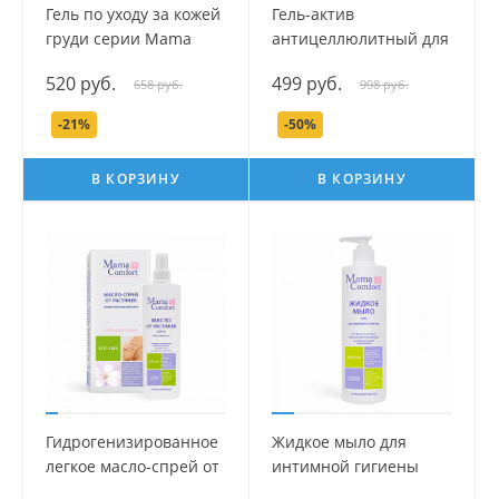
Гель по уходу за кожей
Гель-актив
груди серии Mama
антицеллюлитный для
Com.fort, 100 мл.
ягодиц серии Mama
520 руб.
499 руб.
658 руб.
998 руб.
Com.fort, 100 мл.
-21%
-50%
В КОРЗИНУ
В КОРЗИНУ
Гидрогенизированное
Жидкое мыло для
легкое масло-спрей от
интимной гигиены
растяжек серии Mama
серии Mama Com.fort,