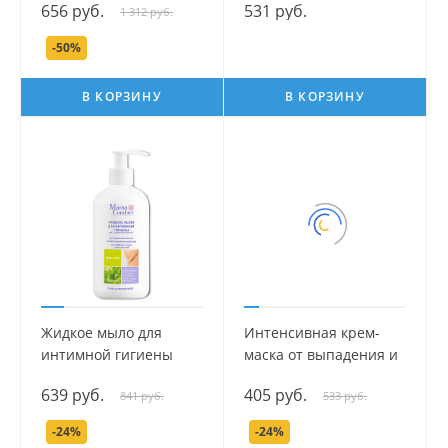
656 руб.
531 руб.
1 312 руб.
Com.fort, 250 мл.
250 мл.
-50%
В КОРЗИНУ
В КОРЗИНУ
Жидкое мыло для
Интенсивная крем-
интимной гигиены
маска от выпадения и
серии Mama Com.fort,
ломкости волос серии
639 руб.
405 руб.
841 руб.
533 руб.
500 мл.
Mama Comfort, 100 мл.
-24%
-24%