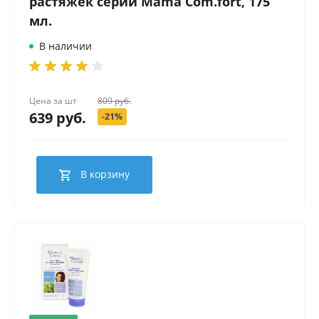
растяжек серии Mama Com.fort, 175
мл.
В наличии
Цена за
шт
809 руб.
639 руб.
-21%
В корзину