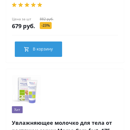
Цена за
шт
882 руб.
679 руб.
-23%
В корзину
Хит
Увлажняющее молочко для тела от