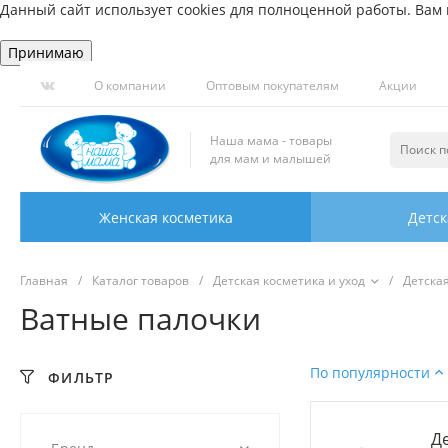
Данный сайт использует cookies для полноценной работы. Вам н
Принимаю
О компании
Оптовым покупателям
Акции
Наша мама - товары
для мам и малышей
Женская косметика
Детск
Главная
/
Каталог товаров
/
Детская косметика и уход
/
Детска
Ватные палочки
По популярности
ФИЛЬТР
Д