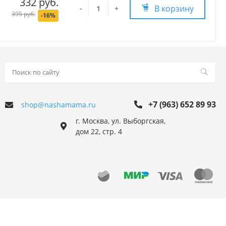
332 руб.
В корзину
-
+
395 руб.
-16%
+7 (963) 652 89 93
shop@nashamama.ru
г. Москва, ул. Выборгская,
дом 22, стр. 4