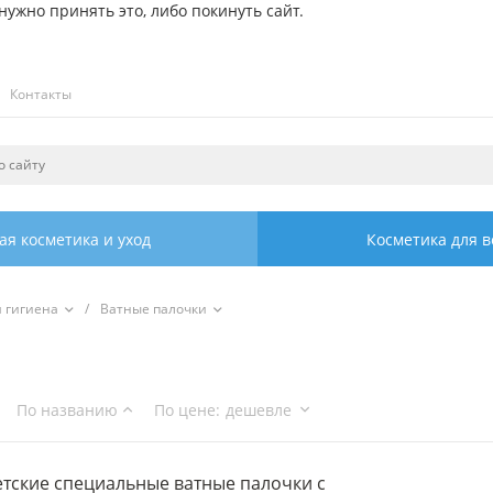
ужно принять это, либо покинуть сайт.
Контакты
ая косметика и уход
Косметика для в
я гигиена
/
Ватные палочки
По названию
По цене
:
дешевле
етские специальные ватные палочки с