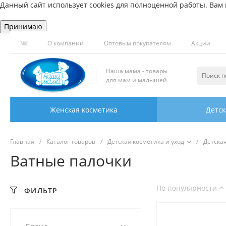
Данный сайт использует cookies для полноценной работы. Вам н
Принимаю
О компании
Оптовым покупателям
Акции
Наша мама - товары
для мам и малышей
Женская косметика
Детск
Главная
/
Каталог товаров
/
Детская косметика и уход
/
Детска
Ватные палочки
По популярности
ФИЛЬТР