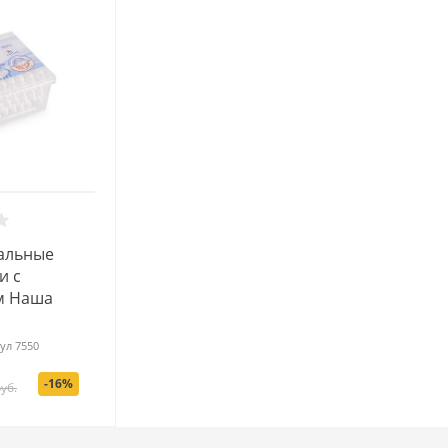
альные
и с
м Наша
ул
7550
-16%
уб.