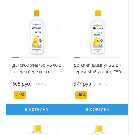
Детское жидкое мыло 2
Детский шампунь 2 в 1
в 1 для бережного
серии Мой утенок, 750
ухода серии Мой
мл.
605 руб.
577 руб.
680 руб.
641 руб.
утенок, 750 мл.
-11%
-10%
В КОРЗИНУ
В КОРЗИНУ