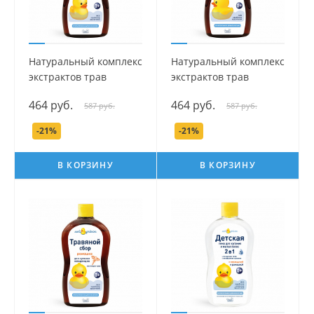
Натуральный комплекс
Натуральный комплекс
экстрактов трав
экстрактов трав
(Тысячелистник) для
(Череда) для купания
464 руб.
464 руб.
587 руб.
587 руб.
купания младенцев
младенцев серии Мой
серии Мой утенок, 500
утенок, 500 мл.
-21%
-21%
мл.
В КОРЗИНУ
В КОРЗИНУ