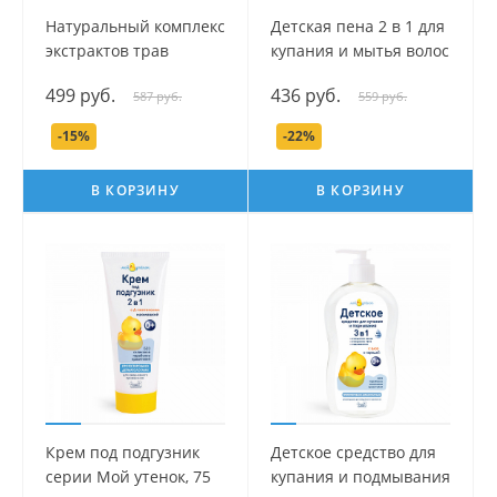
Натуральный комплекс
Детская пена 2 в 1 для
экстрактов трав
купания и мытья волос
(Ромашка) для купания
серии Мой утенок, 500
499 руб.
436 руб.
587 руб.
559 руб.
младенцев серии Мой
мл.
утенок, 500 мл.
-15%
-22%
В КОРЗИНУ
В КОРЗИНУ
Крем под подгузник
Детское средство для
серии Мой утенок, 75
купания и подмывания