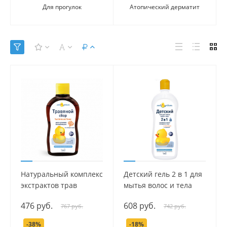
Для прогулок
Атопический дерматит
Натуральный комплекс
Детский гель 2 в 1 для
экстрактов трав
мытья волос и тела
(Тысячелистник) для
серии Мой утенок, 750
476 руб.
608 руб.
767 руб.
742 руб.
купания младенцев
мл.
серии Мой утенок, 250
-38%
-18%