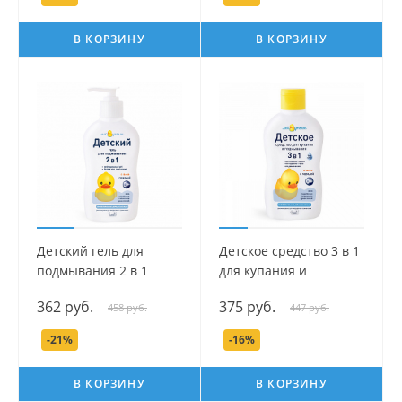
В КОРЗИНУ
В КОРЗИНУ
Детский гель для
Детское средство 3 в 1
подмывания 2 в 1
для купания и
серии Мой утёнок, 250
подмывания серии
362 руб.
375 руб.
458 руб.
447 руб.
мл.
Мой утенок, 250 мл.
-21%
-16%
В КОРЗИНУ
В КОРЗИНУ