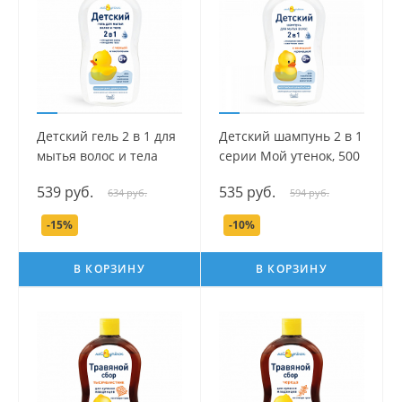
Детский гель 2 в 1 для
Детский шампунь 2 в 1
мытья волос и тела
серии Мой утенок, 500
серии Мой утенок, 500
мл.
539 руб.
535 руб.
634 руб.
594 руб.
мл.
-15%
-10%
В КОРЗИНУ
В КОРЗИНУ