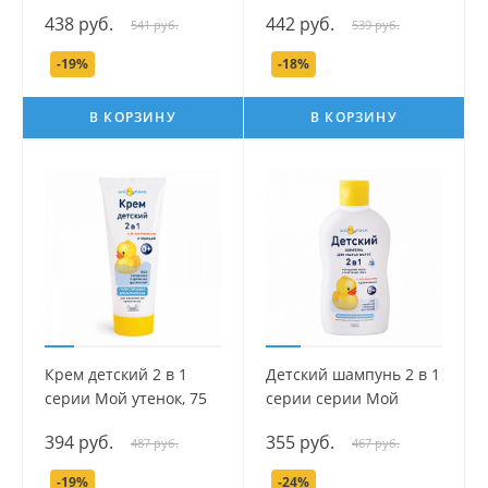
мл.
3 в 1 серии Мой
438 руб.
442 руб.
541 руб.
539 руб.
утёнок, 500 мл.
-19%
-18%
В КОРЗИНУ
В КОРЗИНУ
Крем детский 2 в 1
Детский шампунь 2 в 1
серии Мой утенок, 75
серии серии Мой
гр.
утенок, 250 мл.
394 руб.
355 руб.
487 руб.
467 руб.
-19%
-24%