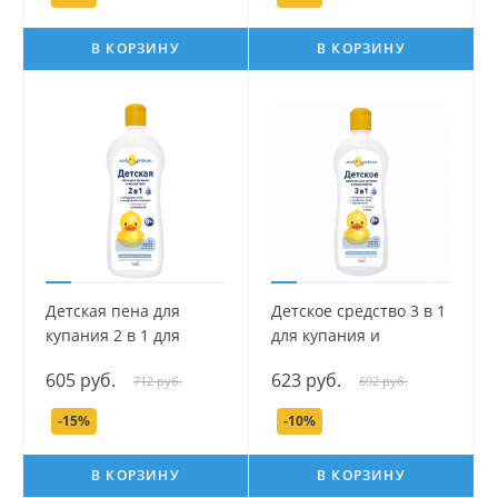
мл.
В КОРЗИНУ
В КОРЗИНУ
Детская пена для
Детское средство 3 в 1
купания 2 в 1 для
для купания и
купания и мытья тела
подмывания серии
605 руб.
623 руб.
712 руб.
692 руб.
серии Мой утенок, 750
Мой утенок, 750 мл.
мл.
-15%
-10%
В КОРЗИНУ
В КОРЗИНУ