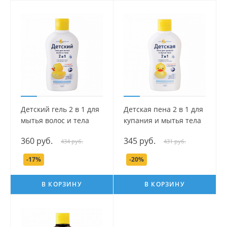
Детский гель 2 в 1 для
Детская пена 2 в 1 для
мытья волос и тела
купания и мытья тела
серии Мой утенок, 250
серии Мой утенок, 250
360 руб.
345 руб.
434 руб.
431 руб.
мл.
мл.
-17%
-20%
В КОРЗИНУ
В КОРЗИНУ