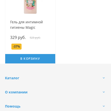
Гель для интимной
гигиены Magic
Флорентийский зефир,
329 руб.
523 руб.
250 мл.
-37%
В КОРЗИНУ
Каталог
О компании
Помощь