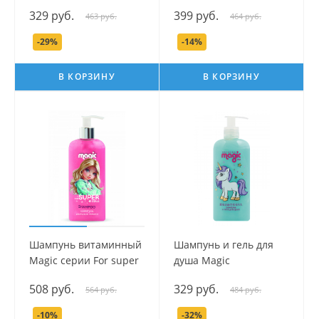
клубника, 250 мл.
Hijabs, 250 мл.
329 руб.
399 руб.
463 руб.
464 руб.
-29%
-14%
В КОРЗИНУ
В КОРЗИНУ
Шампунь витаминный
Шампунь и гель для
Magic серии For super
душа Magic
Girl, 250 мл.
Йогуртовая ежевика,
508 руб.
329 руб.
564 руб.
484 руб.
250 мл.
-10%
-32%