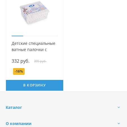
Детские специальные
ватные палочки с
ограничителем Наша
332 руб.
395 руб.
Мама, 50 шт.
-16%
В КОРЗИНУ
Каталог
О компании