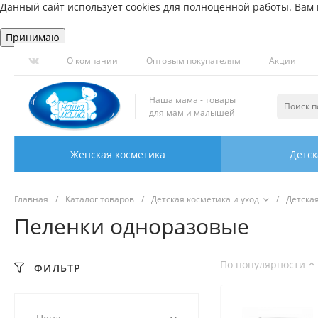
Данный сайт использует cookies для полноценной работы. Вам н
Принимаю
О компании
Оптовым покупателям
Акции
Наша мама - товары
для мам и малышей
Женская косметика
Детск
Главная
/
Каталог товаров
/
Детская косметика и уход
/
Детска
Пеленки одноразовые
По популярности
ФИЛЬТР