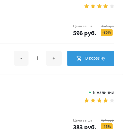
Цена за
шт
852 руб.
596 руб.
-30%
-
+
В корзину
В наличии
Цена за
шт
451 руб.
383 руб.
-15%