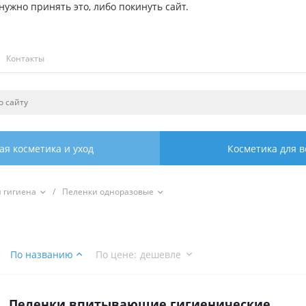
ужно принять это, либо покинуть сайт.
Контакты
ая косметика и уход
Косметика для в
я гигиена
/
Пеленки одноразовые
По названию
По цене
:
дешевле
Пеленки впитывающие гигиенические