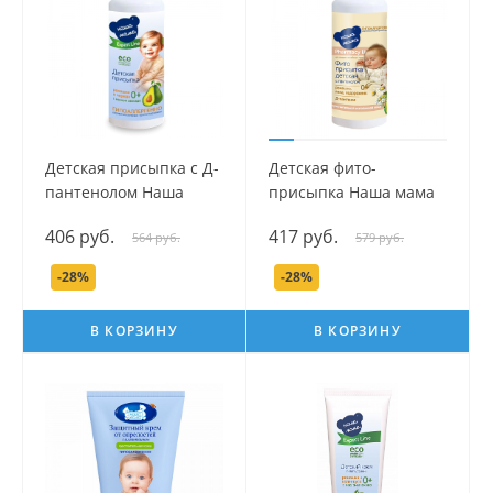
Детская присыпка с Д-
Детская фито-
пантенолом Наша
присыпка Наша мама
мама серии Expert
серии Fito Baby, 100 гр.
406 руб.
417 руб.
564 руб.
579 руб.
Line, 100 гр.
-28%
-28%
В КОРЗИНУ
В КОРЗИНУ