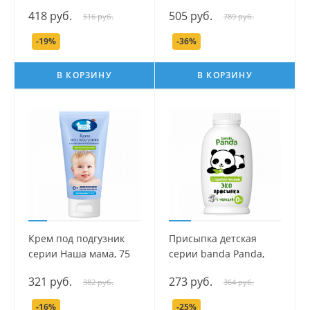
Organic Line, 75 мл.
мл.
418 руб.
505 руб.
516 руб.
789 руб.
-19%
-36%
В КОРЗИНУ
В КОРЗИНУ
Крем под подгузник
Присыпка детская
серии Наша мама, 75
серии banda Panda,
мл.
100 гр.
321 руб.
273 руб.
382 руб.
364 руб.
-16%
-25%