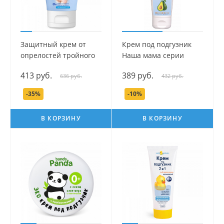
Защитный крем от
Крем под подгузник
опрелостей тройного
Наша мама серии
действия серии Наша
Expert Line, 75 мл.
413 руб.
389 руб.
636 руб.
432 руб.
мама, 100 мл.
-35%
-10%
В КОРЗИНУ
В КОРЗИНУ