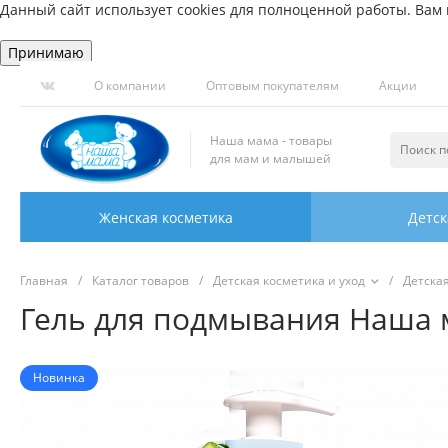
Данный сайт использует cookies для полноценной работы. Вам н
Принимаю
О компании
Оптовым покупателям
Акции
Наша мама - товары
для мам и малышей
Женская косметика
Детск
Главная
/
Каталог товаров
/
Детская косметика и уход
/
Детска
Гель для подмывания Наша ма
Новинка