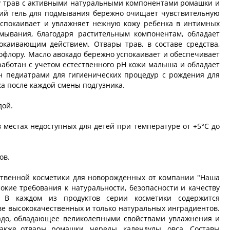
ру трав с активными натуральными компонентами ромашки и
кий гель для подмывания бережно очищает чувствительную
успокаивает и увлажняет нежную кожу ребенка в интимных
мывания, благодаря растительным компонентам, обладает
каивающим действием. Отвары трав, в составе средства,
офлору. Масло авокадо бережно успокаивает и обеспечивает
работан с учетом естественного pH кожи малыша и обладает
н педиатрами для гигиенических процедур с рождения для
а после каждой смены подгузника.
дой.
 местах недоступных для детей при температуре от +5°С до
ов.
ественной косметики для новорожденных от компании "Наша
окие требования к натуральности, безопасности и качеству
. В каждом из продуктов серии косметики содержится
ве высококачественных и только натуральных инградиентов.
кадо, обладающее великолепными свойствами увлажнения и
акже отвары ромашки, череды, календулы, овса. Составы