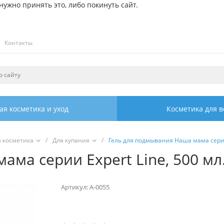
ужно принять это, либо покинуть сайт.
Контакты
ая косметика и уход
Косметика для в
я косметика
/
Для купания
/
Гель для подмывания Наша мама серии 
ма серии Expert Line, 500 мл
Артикул:
А-0055