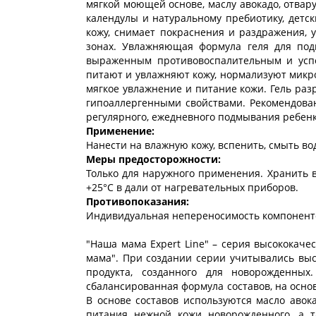
мягкой моющей основе, маслу авокадо, отва
календулы и натуральному пребиотику, детс
кожу, снимает покраснения и раздражения, 
зонах. Увлажняющая формула геля для под
выраженным противовоспалительным и успо
питают и увлажняют кожу, нормализуют микр
мягкое увлажнение и питание кожи. Гель раз
гипоаллергенными свойствами. Рекомендова
регулярного, ежедневного подмывания ребенк
Применение:
Нанести на влажную кожу, вспенить, смыть во
Меры предосторожности:
Только для наружного применения. Хранить в
+25°С в дали от нагревательных приборов.
Противопоказания:
Индивидуальная непереносимость компонент
"Наша мама Expert Line" – серия высококач
мама". При создании серии учитывались выс
продукта, созданного для новорожденных
сбалансированная формула составов, на осно
В основе составов используются масло аво
питания нежной кожи новорожденного, а т