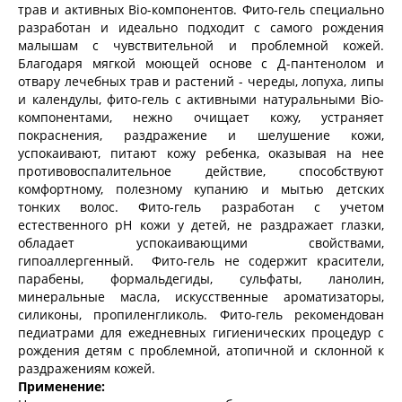
трав и активных Bio-компонентов. Фито-гель специально
разработан и идеально подходит с самого рождения
малышам с чувствительной и проблемной кожей.
Благодаря мягкой моющей основе с Д-пантенолом и
отвару лечебных трав и растений - череды, лопуха, липы
и календулы, фито-гель с активными натуральными Bio-
компонентами, нежно очищает кожу, устраняет
покраснения, раздражение и шелушение кожи,
успокаивают, питают кожу ребенка, оказывая на нее
противовоспалительное действие, способствуют
комфортному, полезному купанию и мытью детских
тонких волос. Фито-гель разработан с учетом
естественного pH кожи у детей, не раздражает глазки,
обладает успокаивающими свойствами,
гипоаллергенный. Фито-гель не содержит красители,
парабены, формальдегиды, сульфаты, ланолин,
минеральные масла, искусственные ароматизаторы,
силиконы, пропиленгликоль. Фито-гель рекомендован
педиатрами для ежедневных гигиенических процедур с
рождения детям с проблемной, атопичной и склонной к
раздражениям кожей.
Применение: