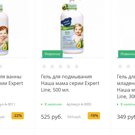
Новинка
Новинк
для ванны
Гель для подмывания
Гель д
ии Expert
Наша мама серии Expert
младен
Line, 500 мл.
Наша м
Line, 30
ул
А-0011
В наличии
Артикул
А-0055
В налич
-22%
525 руб.
-10%
349 ру
уб.
583 руб.