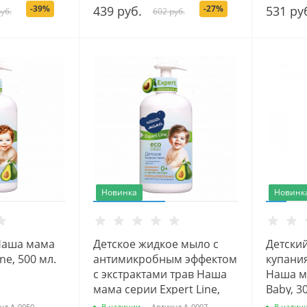
-39%
439 руб.
-27%
531 ру
уб.
602 руб.
Новинка
Новинк
Наша мама
Детское жидкое мыло с
Детский
ne, 500 мл.
антимикробным эффектом
купани
с экстрактами трав Наша
Наша м
мама серии Expert Line,
Baby, 3
500 мл.
ул
А-0050
В наличии
Артикул
А-0007
В налич