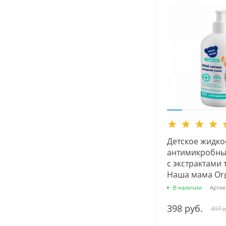
Детское жидко
антимикробны
с экстрактами 
Наша мама Orga
300 мл.
В наличии
Артик
398 руб.
497 р