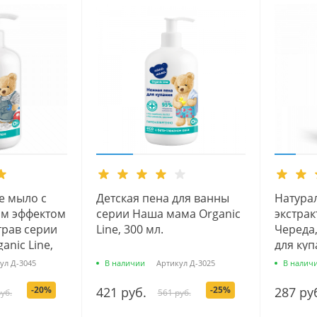
е мыло с
Детская пена для ванны
Натура
м эффектом
серии Наша мама Organic
экстрак
трав серии
Line, 300 мл.
Череда,
nic Line,
для ку
мама, 2
ул
Д-3045
В наличии
Артикул
Д-3025
В налич
-20%
421 руб.
-25%
287 ру
уб.
561 руб.