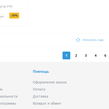
ул
Д-3155
-39%
уб.
ПОКАЗАТЬ ЕЩЕ
1
2
3
4
6
Помощь
Оформление заказа
ям
Оплата
иальности
Доставка
программы
Возврат и обмен