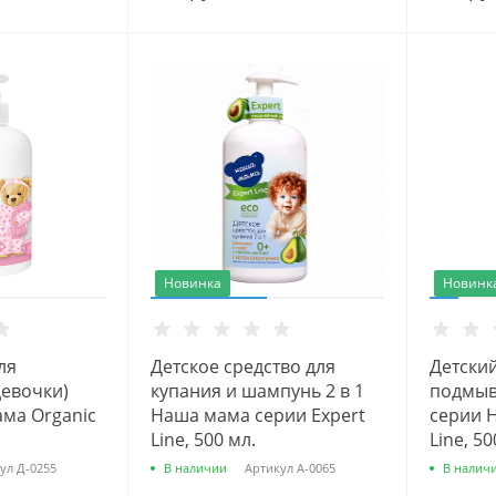
Новинка
Новинк
ля
Детское средство для
Детский
евочки)
купания и шампунь 2 в 1
подмыв
ма Organic
Наша мама серии Expert
серии 
Line, 500 мл.
Line, 50
ул
Д-0255
В наличии
Артикул
А-0065
В налич