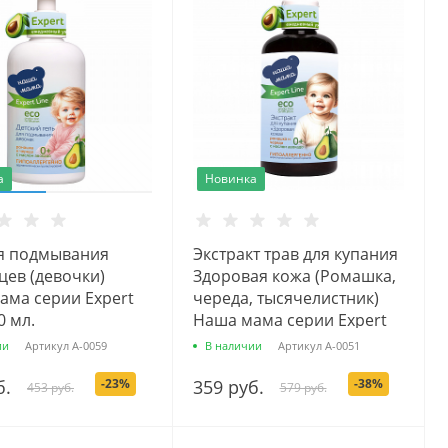
а
Новинка
ля подмывания
Экстракт трав для купания
цев (девочки)
Здоровая кожа (Ромашка,
ама серии Expert
череда, тысячелистник)
0 мл.
Наша мама серии Expert
Line, 500 мл.
ии
Артикул
А-0059
В наличии
Артикул
А-0051
б.
-23%
359 руб.
-38%
453 руб.
579 руб.