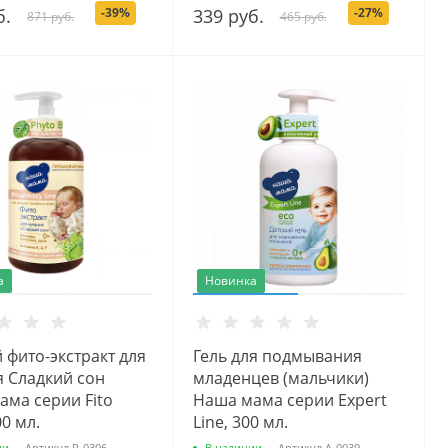
б.
-39%
339 руб.
-27%
871 руб.
465 руб.
а
Новинка
 фито-экстракт для
Гель для подмывания
я Сладкий сон
младенцев (мальчики)
ама серии Fito
Наша мама серии Expert
00 мл.
Line, 300 мл.
ии
Артикул
Р-0306
В наличии
Артикул
А-0039