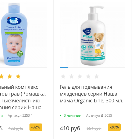
льный комплекс
Гель для подмывания
тов трав (Ромашка,
младенцев серии Наша
 Тысячелистник)
мама Organic Line, 300 мл.
пания серии Наша
50 мл.
ии
Артикул
3253-1
В наличии
Артикул
Д-3055
б.
-32%
410 руб.
-26%
422 руб.
554 руб.