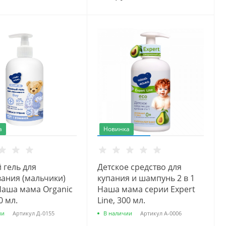
а
Новинка
 гель для
Детское средство для
ания (мальчики)
купания и шампунь 2 в 1
Наша мама Organic
Наша мама серии Expert
0 мл.
Line, 300 мл.
ии
Артикул
Д-0155
В наличии
Артикул
А-0006