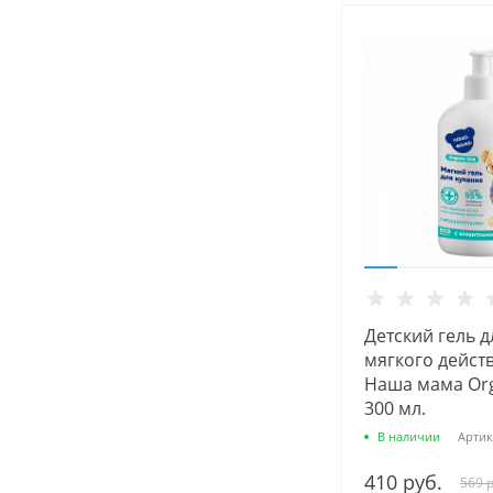
Детский гель д
мягкого дейст
Наша мама Orga
300 мл.
В наличии
Артик
410 руб.
569 р