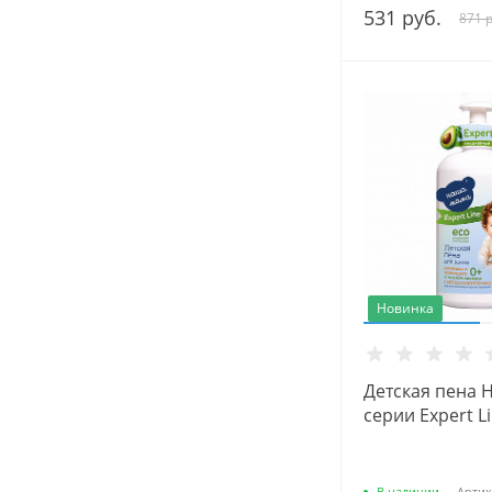
531 руб.
871 р
Новинка
Детская пена 
серии Expert Li
В наличии
Артик