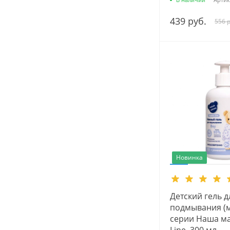
439 руб.
556 р
Новинка
Детский гель д
подмывания (
серии Наша ма
Line, 300 мл.