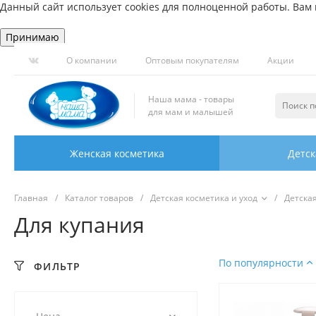
Данный сайт использует cookies для полноценной работы. Вам н
Принимаю
О компании
Оптовым покупателям
Акции
Наша мама - товары
для мам и малышей
Женская косметика
Детск
Главная
/
Каталог товаров
/
Детская косметика и уход
/
Детска
Для купания
По популярности
ФИЛЬТР