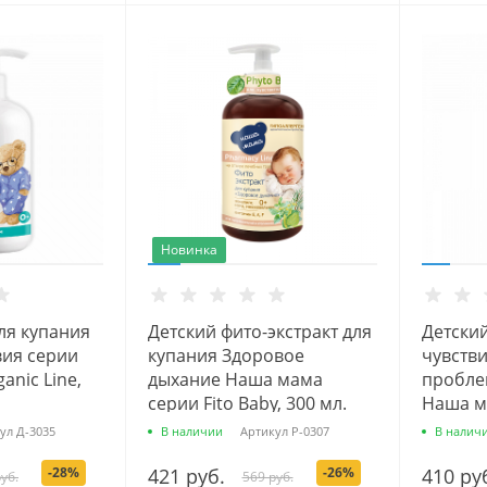
Новинка
ля купания
Детский фито-экстракт для
Детски
вия серии
купания Здоровое
чувств
nic Line,
дыхание Наша мама
пробле
серии Fito Baby, 300 мл.
Наша ма
300 мл.
ул
Д-3035
В наличии
Артикул
Р-0307
В налич
-28%
421 руб.
-26%
410 ру
уб.
569 руб.