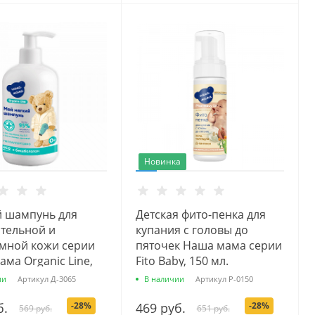
Новинка
й шампунь для
Детская фито-пенка для
ительной и
купания с головы до
мной кожи серии
пяточек Наша мама серии
ма Organic Line,
Fito Baby, 150 мл.
ии
Артикул
Д-3065
В наличии
Артикул
Р-0150
б.
-28%
469 руб.
-28%
569 руб.
651 руб.