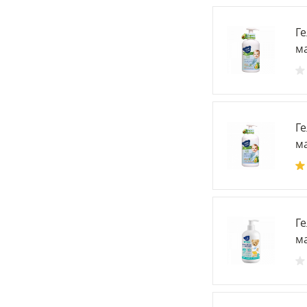
Г
ма
Г
ма
Г
ма