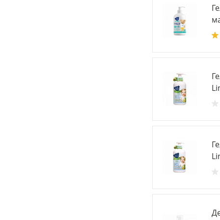
Г
ма
Г
Li
Г
Li
Д