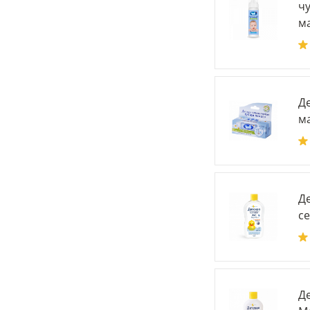
ч
ма
Д
ма
Де
се
Де