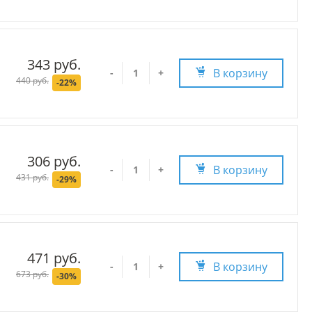
343 руб.
В корзину
-
+
440 руб.
-22%
306 руб.
В корзину
-
+
431 руб.
-29%
471 руб.
В корзину
-
+
673 руб.
-30%