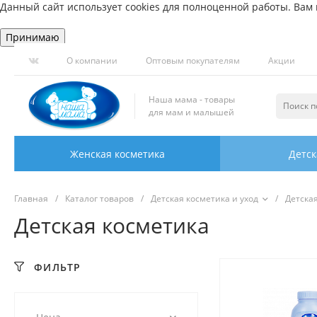
Данный сайт использует cookies для полноценной работы. Вам н
Принимаю
О компании
Оптовым покупателям
Акции
Наша мама - товары
для мам и малышей
Женская косметика
Детск
Главная
/
Каталог товаров
/
Детская косметика и уход
/
Детска
Детская косметика
ФИЛЬТР