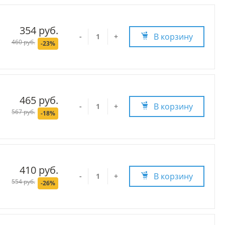
354 руб.
В корзину
-
+
460 руб.
-23%
465 руб.
В корзину
-
+
567 руб.
-18%
410 руб.
В корзину
-
+
554 руб.
-26%