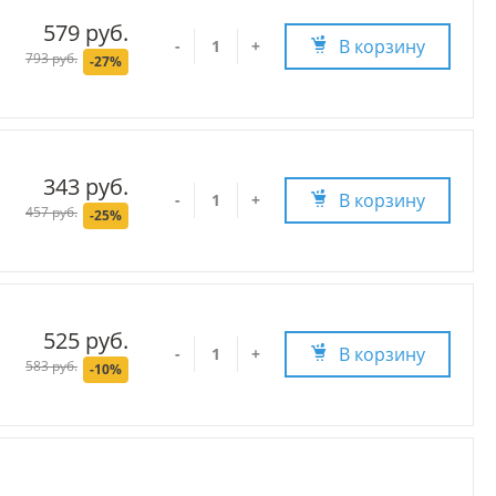
579 руб.
В корзину
-
+
793 руб.
-27%
343 руб.
В корзину
-
+
457 руб.
-25%
525 руб.
В корзину
-
+
583 руб.
-10%