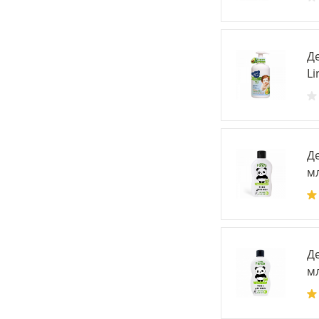
Д
Li
Де
мл
Де
мл