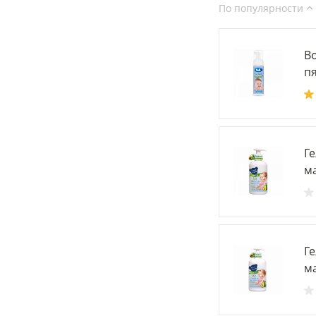
По популярности
В
пя
Г
ма
Г
ма