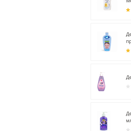
Мо
Де
п
Де
Де
мл