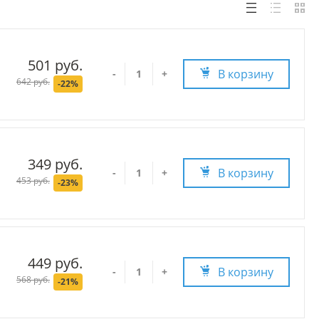
501 руб.
В корзину
-
+
642 руб.
-22%
349 руб.
В корзину
-
+
453 руб.
-23%
449 руб.
В корзину
-
+
568 руб.
-21%