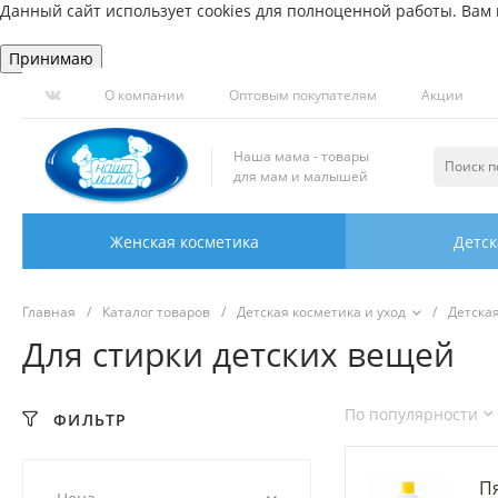
Данный сайт использует cookies для полноценной работы. Вам н
Принимаю
О компании
Оптовым покупателям
Акции
Наша мама - товары
для мам и малышей
Женская косметика
Детск
Главная
/
Каталог товаров
/
Детская косметика и уход
/
Детска
Для стирки детских вещей
По популярности
ФИЛЬТР
П