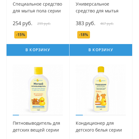
Специальное средство
Универсальное
для мытья пола серии
средство для мытья
Мой Утенок, 250 мл.
детской посуды серии
254 руб.
383 руб.
299 руб.
467 руб.
banda Panda, 500 мл.
-15%
-18%
В КОРЗИНУ
В КОРЗИНУ
Пятновыводитель для
Кондиционер для
детских вещей серии
детского белья серии
Мой Утенок, 250 мл.
Мой Утенок, 750 мл.