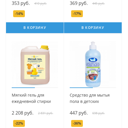
353 руб.
369 руб.
410 руб.
445 руб.
-14%
-17%
В КОРЗИНУ
В КОРЗИНУ
Мягкий гель для
Средство для мытья
ежедневной стирки
пола в детских
серии Мой Утенок, 4 л.
комнатах серии Наша
2 208 руб.
447 руб.
2 831 руб.
698 руб.
Мама, 500 мл.
-22%
-36%