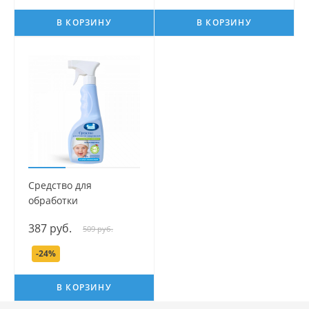
В КОРЗИНУ
В КОРЗИНУ
Средство для
обработки
поверхностей и
387 руб.
509 руб.
игрушек серии Наша
Мама, 500 мл.
-24%
В КОРЗИНУ