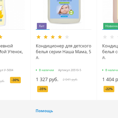
Хит
Новинк
невной
Кондиционер для детского
Кондиц
Мой Утенок,
белья серии Наша Мама, 5
белья с
л.
л.
ул
У-5004
В наличии
Артикул
20510-5
В налич
1 327 руб.
1 404 
2 041 руб.
-30%
уб.
-35%
-22%
Помощь