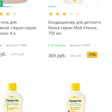
а
гель для
Кондиционер для детского
вной стирки серии
белья серии Мой Утенок,
нок, 4 л.
750 мл.
ии
Артикул
У-5404
В наличии
Артикул
У-5003
руб.
2 831 руб.
369 руб.
-17%
445 руб.