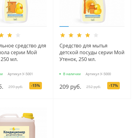
льное средство для
Средство для мытья
пола серии Мой
детской посуды серии Мой
 250 мл.
Утенок, 250 мл.
ии
Артикул
У-5001
В наличии
Артикул
У-5000
б.
-15%
209 руб.
-17%
299 руб.
252 руб.