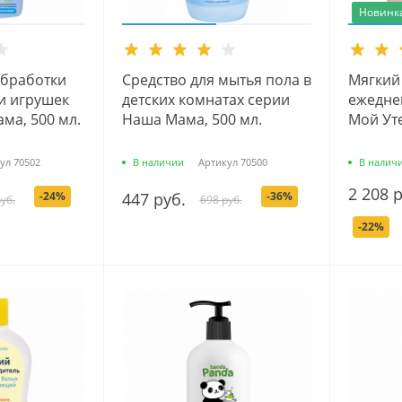
Новинк
обработки
Средство для мытья пола в
Мягкий 
и игрушек
детских комнатах серии
ежедне
ма, 500 мл.
Наша Мама, 500 мл.
Мой Уте
ул
70502
В наличии
Артикул
70500
В налич
2 208 
-24%
447 руб.
-36%
уб.
698 руб.
-22%