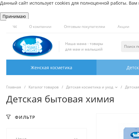
Данный сайт использует cookies для полноценной работы. Вам н
Принимаю
О компании
Оптовым покупателям
Акции
Наша мама - товары
для мам и малышей
Женская косметика
Детск
Главная
/
Каталог товаров
/
Детская косметика и уход
/
Детска
Детская бытовая химия
ФИЛЬТР