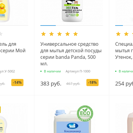
ель для
Универсальное средство
Специа
 серии Мой
для мытья детской посуды
мытья 
.
серии banda Panda, 500
Утенок,
мл.
ул
У-5002
В наличии
Артикул
П-1000
В налич
-14%
383 руб.
-18%
254 ру
уб.
467 руб.