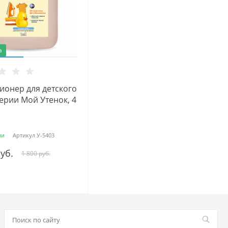
а
ионер для детского
ерии Мой Утенок, 4
ии
Артикул
У-5403
руб.
1 800 руб.