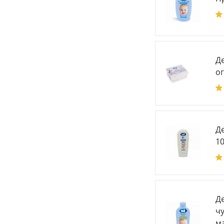
Д
о
Д
10
Де
ч
ма