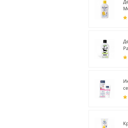
Де
Мо
Д
Pa
И
се
Кр