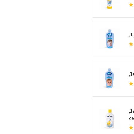
Де
Д
Де
се