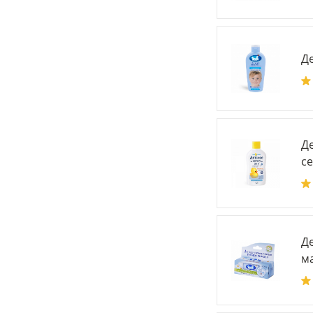
Д
Де
се
Д
ма