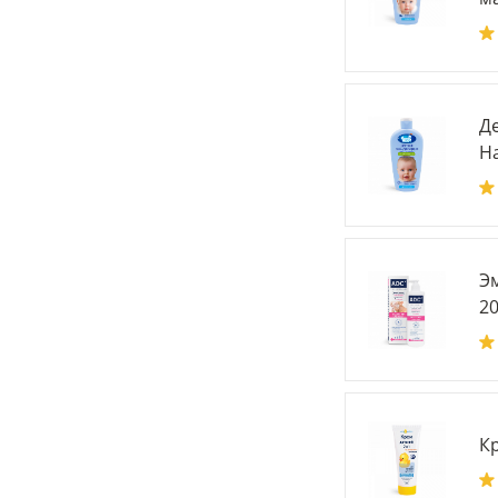
Де
Н
Э
20
Кр