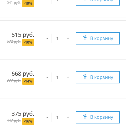
541 руб.
-19%
515 руб.
В корзину
-
+
572 руб.
-10%
668 руб.
В корзину
-
+
777 руб.
-14%
375 руб.
В корзину
-
+
447 руб.
-16%