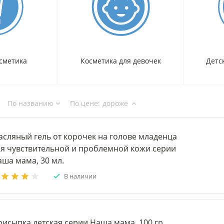
осметика
Косметика для девочек
Детс
По названию
По цене
:
дороже
асляный гель от корочек на голове младенца
ля чувствительной и проблемной кожи серии
аша мама, 30 мл.
В наличии
исыпка детская серии Наша мама, 100 гр.