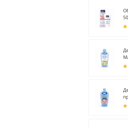
О
50
Д
Ма
Де
п