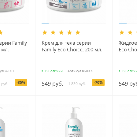
ерии Family
Крем для тела серии
Жидкое
 мл.
Family Eco Choice, 200 мл.
Есо Сho
ул
Ф-0011
В наличии
Артикул
Ф-0009
В налич
-35%
549 руб.
-70%
549 ру
 руб.
1 830 руб.