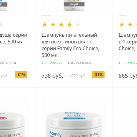
 душа серии
Шампунь питательный
Шампун
ce, 500 мл.
для всех типов волос
в 1 сер
серии Family Есо Сhoice,
Choice,
500 мл.
ул
Ф-0024
В наличии
Артикул
Ф-0022
В налич
-31%
738 руб.
-31%
865 ру
 руб.
1 070 руб.