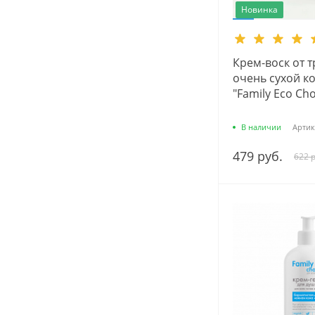
Новинка
Крем-воск от 
очень сухой к
"Family Eco Cho
В наличии
Артик
479 руб.
622 р