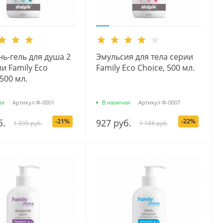
ь-гель для душа 2
Эмульсия для тела серии
ии Family Eco
Family Есо Сhoice, 500 мл.
 500 мл.
ии
Артикул
Ф-0001
В наличии
Артикул
Ф-0007
б.
-21%
927 руб.
-22%
1 095 руб.
1 188 руб.