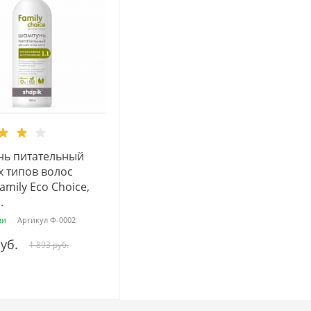
ь питательный
х типов волос
amily Есо Сhoice,
.
ии
Артикул
Ф-0002
руб.
1 893 руб.