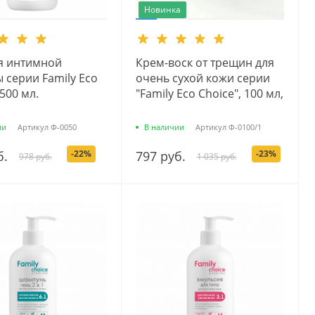
Новинка
ля интимной
Крем-воск от трещин для
 серии Family Есо
очень сухой кожи серии
 500 мл.
"Family Eco Choice", 100 мл,
ии
Артикул
Ф-0050
В наличии
Артикул
Ф-0100/1
б.
-22%
797 руб.
-23%
978 руб.
1 035 руб.