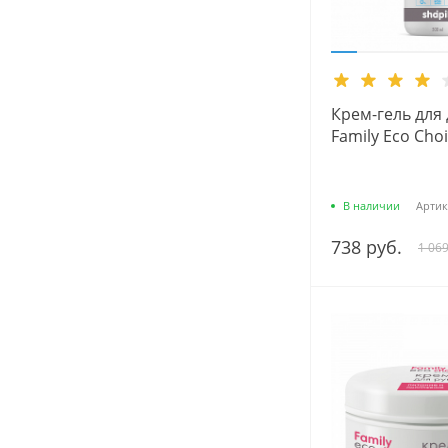
Крем-гель для
Family Есо Сhoi
В наличии
Артик
738 руб.
1 069