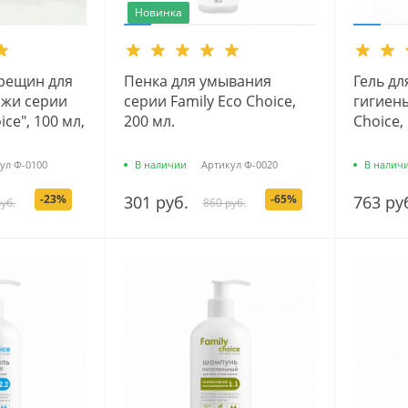
Новинка
трещин для
Пенка для умывания
Гель д
ожи серии
серии Family Есо Сhoice,
гигиены
ice", 100 мл,
200 мл.
Сhoice,
ул
Ф-0100
В наличии
Артикул
Ф-0020
В налич
-23%
301 руб.
-65%
763 ру
уб.
860 руб.