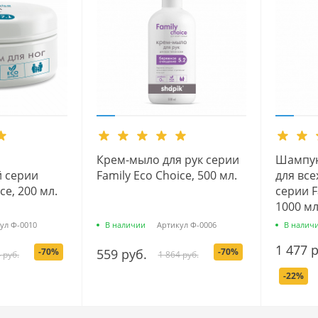
Крем-мыло для рук серии
Шампун
 серии
Family Есо Сhoice, 500 мл.
для все
ce, 200 мл.
серии F
1000 мл
ул
Ф-0010
В наличии
Артикул
Ф-0006
В налич
1 477 
-70%
559 руб.
-70%
 руб.
1 864 руб.
-22%