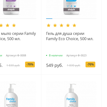
 мыло серии Family
Гель для душа серии
ice, 500 мл.
Family Есо Сhoice, 500 мл.
ии
Артикул
Ф-0008
В наличии
Артикул
Ф-0023
б.
-70%
549 руб.
-70%
1 830 руб.
1 830 руб.