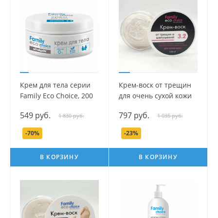
Крем для тела серии
Крем-воск от трещин
Family Eco Choice, 200
для очень сухой кожи
мл.
серии "Family Eco
549 руб.
797 руб.
1 830 руб.
1 035 руб.
Choice", 100 мл,
-70%
-23%
В КОРЗИНУ
В КОРЗИНУ