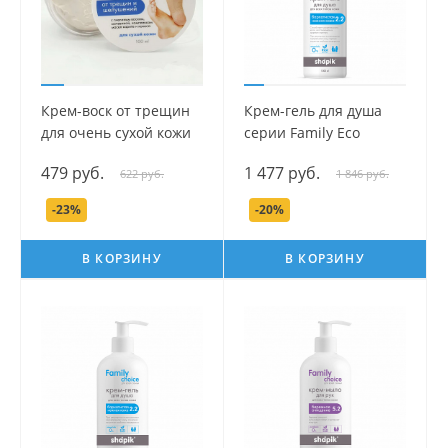
Крем-воск от трещин
Крем-гель для душа
для очень сухой кожи
серии Family Есо
серии "Family Eco
Сhoice, 1000 мл.
479 руб.
1 477 руб.
622 руб.
1 846 руб.
Choice", 100 мл,
-23%
-20%
В КОРЗИНУ
В КОРЗИНУ