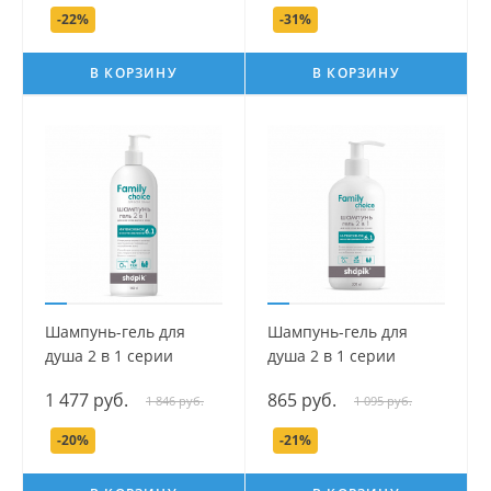
-22%
-31%
В КОРЗИНУ
В КОРЗИНУ
Шампунь-гель для
Шампунь-гель для
душа 2 в 1 серии
душа 2 в 1 серии
Family Eco Choice, 1000
Family Eco Choice, 500
1 477 руб.
865 руб.
1 846 руб.
1 095 руб.
мл.
мл.
-20%
-21%