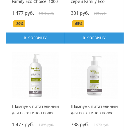
Family Eco Choice, 1000
серии Family Есо
мл.
Сhoice, 200 мл.
1 477 руб.
301 руб.
1 846 руб.
860 руб.
-20%
-65%
В КОРЗИНУ
В КОРЗИНУ
Шампунь питательный
Шампунь питательный
для всех типов волос
для всех типов волос
серии Family Есо
серии Family Есо
1 477 руб.
738 руб.
1 893 руб.
1 070 руб.
Сhoice, 1000 мл.
Сhoice, 500 мл.