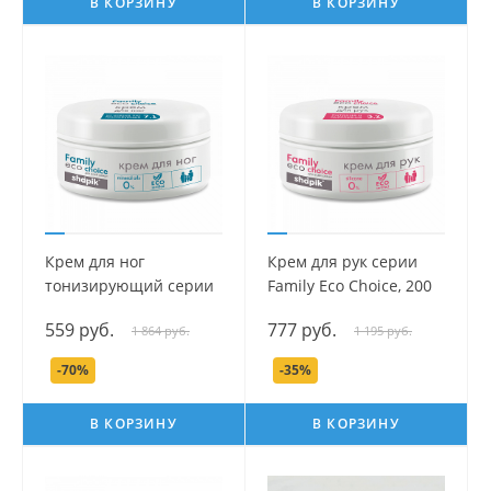
В КОРЗИНУ
В КОРЗИНУ
Крем для ног
Крем для рук серии
тонизирующий серии
Family Eco Choice, 200
Family Eco Choice, 200
мл.
559 руб.
777 руб.
1 864 руб.
1 195 руб.
мл.
-70%
-35%
В КОРЗИНУ
В КОРЗИНУ