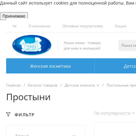
Данный сайт использует cookies для полноценной работы. Вам н
Принимаю
О компании
Оптовым покупателям
Акции
Наша мама - товары
для мам и малышей
Женская косметика
Детск
Главная
/
Каталог товаров
/
Детская комната
/
Постельные пр
Простыни
По популярности
ФИЛЬТР