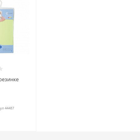
резинке
ул
44487