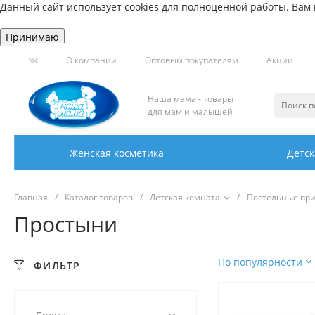
Данный сайт использует cookies для полноценной работы. Вам н
Принимаю
О компании
Оптовым покупателям
Акции
Наша мама - товары
для мам и малышей
Женская косметика
Детск
Главная
/
Каталог товаров
/
Детская комната
/
Постельные пр
Простыни
По популярности
ФИЛЬТР