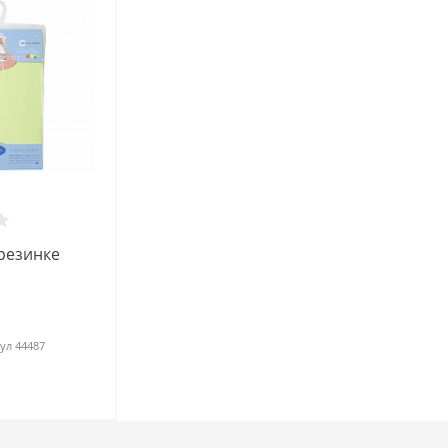
резинке
ул
44487