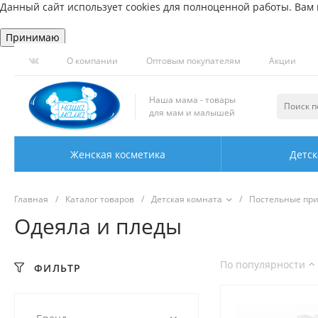
Данный сайт использует cookies для полноценной работы. Вам н
Принимаю
О компании
Оптовым покупателям
Акции
Наша мама - товары
для мам и малышей
Женская косметика
Детск
Главная
/
Каталог товаров
/
Детская комната
/
Постельные пр
Одеяла и пледы
По популярности
ФИЛЬТР