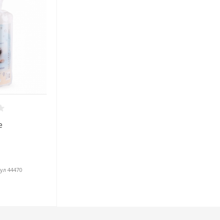
е
ул
44470