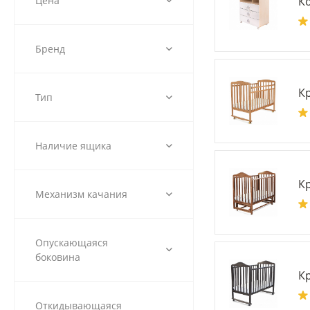
Цена
К
Бренд
К
Тип
Наличие ящика
К
Механизм качания
Опускающаяся
боковина
К
Откидывающаяся