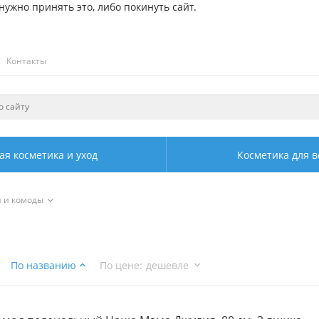
ужно принять это, либо покинуть сайт.
Контакты
ая косметика и уход
Косметика для в
и и комоды
По названию
По цене
:
дешевле