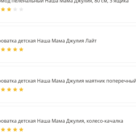
омод пеленальный Наша Мама Джулия, 80 см, 3 ящика
роватка детская Наша Мама Джулия Лайт
роватка детская Наша Мама Джулия маятник поперечны
роватка детская Наша Мама Джулия, колесо-качалка