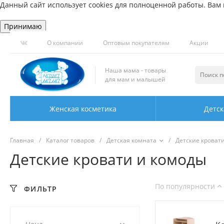
Данный сайт использует cookies для полноценной работы. Вам н
Принимаю
О компании
Оптовым покупателям
Акции
Наша мама - товары
для мам и малышей
Женская косметика
Детск
Главная
/
Каталог товаров
/
Детская комната
/
Детские кроват
Детские кровати и комоды
По популярности
ФИЛЬТР